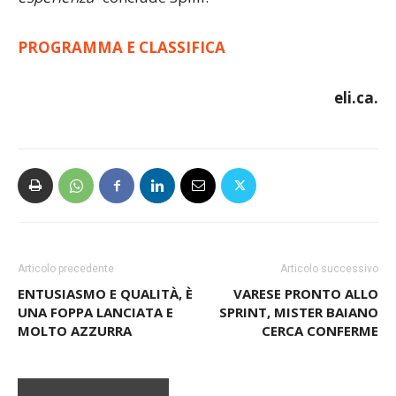
continuità ora ci serve mettere in campo un po’ di
esperienza
” conclude Spilli.
PROGRAMMA E CLASSIFICA
eli.ca.
Articolo precedente
Articolo successivo
ENTUSIASMO E QUALITÀ, È
VARESE PRONTO ALLO
UNA FOPPA LANCIATA E
SPRINT, MISTER BAIANO
MOLTO AZZURRA
CERCA CONFERME