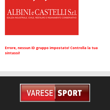
Errore, nessun ID gruppo impostato! Controlla la tua
sintassi!