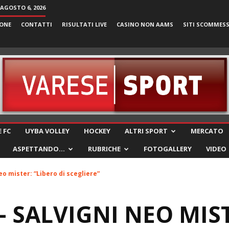
 AGOSTO 6, 2026
ONE
CONTATTI
RISULTATI LIVE
CASINO NON AAMS
SITI SCOMMES
VareseSport
 FC
UYBA VOLLEY
HOCKEY
ALTRI SPORT
MERCATO
ASPETTANDO…
RUBRICHE
FOTOGALLERY
VIDEO
o mister: “Libero di scegliere”
 SALVIGNI NEO MIS