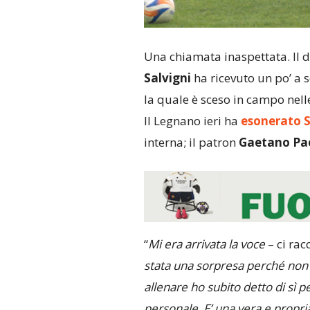
Una chiamata inaspettata. Il d
Salvigni
ha ricevuto un po’ a 
la quale è sceso in campo nell
Il Legnano ieri ha
esonerato 
interna; il patron
Gaetano Pao
“
Mi era arrivata la voce
– ci rac
stata una sorpresa perché non 
allenare ho subito detto di sì
personale. E’ una vera e propria