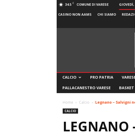
C
34.5
GIOVEDÌ,
COMUNE DI VARESE
CASINO NON AAMS
CHI SIAMO
REDAZI
CALCIO
PRO PATRIA
VARESE
PALLACANESTRO VARESE
BASKET
Home
Calcio
Legnano – Salvigni ne
CALCIO
LEGNANO –