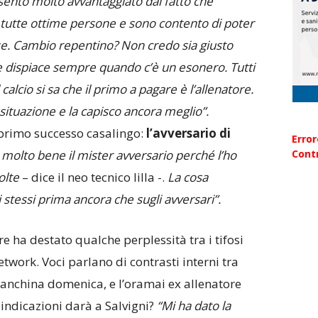
sento molto avvantaggiato dal fatto che
tutte ottime persone e sono contento di poter
rse. Cambio repentino? Non credo sia giusto
re dispiace sempre quando c’è un esonero. Tutti
lcio si sa che il primo a pagare è l’allenatore.
 situazione e la capisco ancora meglio”.
primo successo casalingo:
l’avversario di
Erro
molto bene il mister avversario perché l’ho
Contr
olte
– dice il neo tecnico lilla -.
La cosa
 stessi prima ancora che sugli avversari”.
e ha destato qualche perplessità tra i tifosi
etwork. Voci parlano di contrasti interni tra
panchina domenica, e l’oramai ex allenatore
e indicazioni darà a Salvigni?
“Mi ha dato la