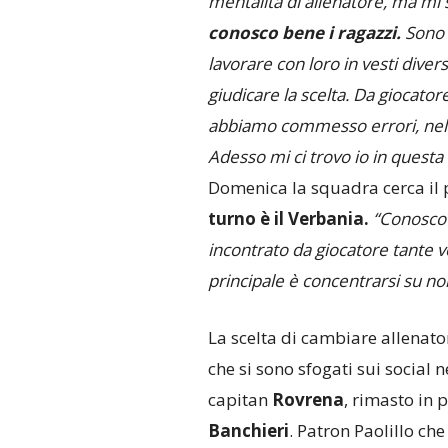
mentalità di allenatore, ma mi 
conosco bene i ragazzi.
Sono 
lavorare con loro in vesti dive
giudicare la scelta. Da giocato
abbiamo commesso errori, nel ca
Adesso mi ci trovo io in questa
Domenica la squadra cerca il 
turno è il Verbania.
“Conosco 
incontrato da giocatore tante v
principale è concentrarsi su noi
La scelta di cambiare allenator
che si sono sfogati sui social n
capitan
Rovrena
, rimasto in 
Banchieri
. Patron Paolillo ch