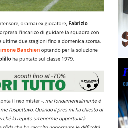
ifensore, oramai ex giocatore,
Fabrizio
sorpresa l’incarico di guidare la squadra con
e ultime due stagioni fino a domenica scorsa.
Simone Banchieri
optando per la soluzione
lillo
ha puntato sul classe 1979.
conta il neo mister -,
ma fondamentalmente è
me l’aspettavo. Quando il pres mi ha chiesto di
 perché la reputo un’enorme opportunità
 sfida che ho raccolto nonostante le difficoltà