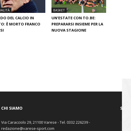
ALITÀ
BASKET
O DEL CALCIO IN
UN’ESTATE CON TO.BE:
O: È MORTO FRANCO
PREPARARSI INSIEME PER LA
SI
NUOVA STAGIONE
CHI SIAMO
SEGU
Via Caracciolo 29, 21100 Varese - Tel. 0332 226239 -
redazione@varese-sport.com