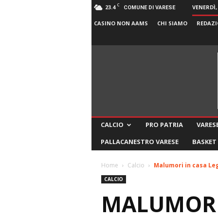
C
23.4
VENERDÌ,
COMUNE DI VARESE
CASINO NON AAMS
CHI SIAMO
REDAZI
CALCIO
PRO PATRIA
VARESE
PALLACANESTRO VARESE
BASKET
Home
Calcio
Malumori in casa Leg
CALCIO
MALUMORI 