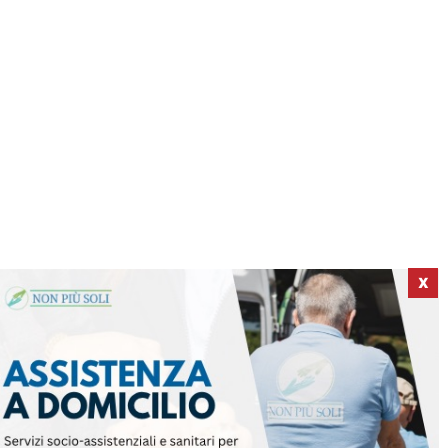
X
ICI