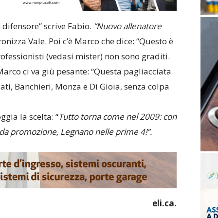
difensore” scrive Fabio.
“Nuovo allenatore
ronizza Vale. Poi c’è Marco che dice: “Questo è
professionisti (vedasi mister) non sono graditi.
o Marco ci va giù pesante: “Questa pagliacciata
ciati, Banchieri, Monza e Di Gioia, senza colpa
gia la scelta: “
Tutto torna come nel 2009: con
 da promozione, Legnano nelle prime 4!”.
eli.ca.