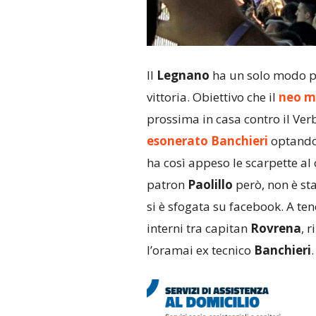
Il
Legnano
ha un solo modo pe
vittoria. Obiettivo che il
neo mi
prossima in casa contro il Verba
esonerato Banchieri
optando p
ha così appeso le scarpette al 
patron
Paolillo
però, non è sta
si è sfogata su facebook. A ten
interni tra capitan
Rovrena
, 
l’oramai ex tecnico
Banchieri
.