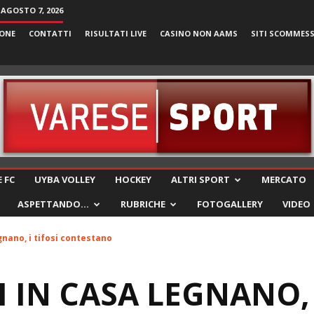
 AGOSTO 7, 2026
ONE
CONTATTI
RISULTATI LIVE
CASINO NON AAMS
SITI SCOMMES
VareseSport
 FC
UYBA VOLLEY
HOCKEY
ALTRI SPORT
MERCATO
ASPETTANDO…
RUBRICHE
FOTOGALLERY
VIDEO
nano, i tifosi contestano
IN CASA LEGNANO, I