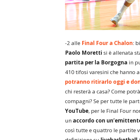
-2 alle
Final Four a Chalon
: b
Paolo Moretti
si è allenata 
partita per la Borgogna
in p
410 tifosi varesini che hanno a
potranno ritirarlo oggi e d
chi resterà a casa? Come potr
compagni? Se per tutte le part
YouTube
, per le Final Four n
un
accordo con un’emittente
così tutte e quattro le partite
definizione su
livebasketball.