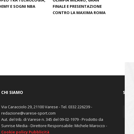
PEO TRA TECNOLOGIA,
OLIMPIA MILANO, GRAN
EMY E SOGNI NBA
FINALE E PRESENTAZIONE
CONTRO LA MAXIMA ROMA
CHI SIAMO
SEGU
Via Caracciolo 29, 21100 Varese - Tel. 0332 226239 -
redazione@varese-sport.com
Aut. del trib. di Varese n. 345 del 09-02-1979 - Prodotto da
Sunrise Media - Direttore Responsabile: Michele Marocco -
Cookie policy
Pubblicità