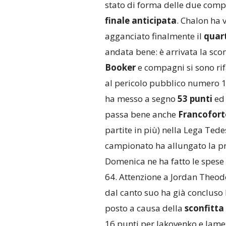
stato di forma delle due com
finale anticipata
. Chalon ha v
agganciato finalmente il
quar
andata bene: è arrivata la sco
Booker
e compagni si sono rif
al pericolo pubblico numero 
ha messo a segno
53 punti
ed 
passa bene anche
Francofort
partite in più) nella Lega Tede
campionato ha allungato la pro
Domenica ne ha fatto le spese
64. Attenzione a Jordan Theodo
dal canto suo ha già concluso
posto a causa della
sconfitta
16 punti per Iakovenko e Jame