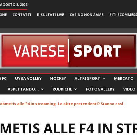
AGOSTO 8, 2026
ONE
CONTATTI
RISULTATI LIVE
CASINO NON AAMS
SITI SCOMMES
VareseSport
 FC
UYBA VOLLEY
HOCKEY
ALTRI SPORT
MERCATO
ASPETTANDO…
RUBRICHE
FOTOGALLERY
VIDEO
obmetis alle F4 in streaming. Le altre pretendenti? Stanno così
METIS ALLE F4 IN S