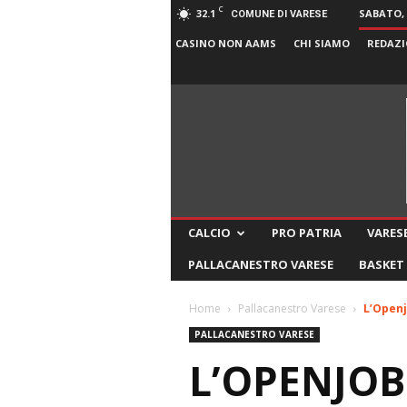
C
32.1
SABATO, 
COMUNE DI VARESE
CASINO NON AAMS
CHI SIAMO
REDAZI
CALCIO
PRO PATRIA
VARESE
PALLACANESTRO VARESE
BASKET
Home
Pallacanestro Varese
L’Openj
PALLACANESTRO VARESE
L’OPENJOB