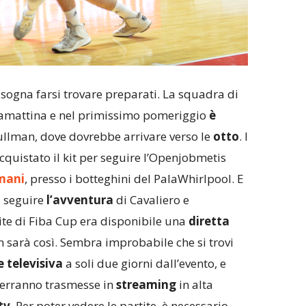
isogna farsi trovare preparati. La squadra di
stamattina e nel primissimo pomeriggio
è
ullman, dove dovrebbe arrivare verso le
otto
. I
cquistato il kit per seguire l’Openjobmetis
omani
, presso i botteghini del PalaWhirlpool. E
à seguire
l’avventura
di Cavaliero e
ite di Fiba Cup era disponibile una
diretta
on sarà così. Sembra improbabile che si trovi
 televisiva
a soli due giorni dall’evento, e
 verranno trasmesse in
streaming
in alta
tv
. Per poter vedere le partite, è necessario