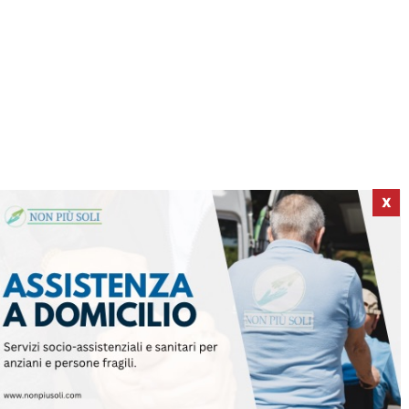
X
ICI