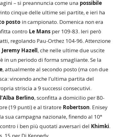
pagini – si preannuncia come una
possibile
into cinque delle ultime sei partite, e ieri ha
to posto
in campionato. Domenica non era
nfitta contro
Le Mans
per 109-83. Ieri però
atti, regolando Pau-Orthez 104-96. Attenzione
1
Jeremy Hazell
, che nelle ultime due uscite
è in un periodo di forma smagliante. Se la
e
, attualmente al secondo posto (ma con due
sca: vincendo anche l’ultima partita del
pria striscia a 9 successi consecutivi.
l’Alba Berlino
, sconfitta a domicilio per 80-
re (19 punti) e al tiratore
Robertson
. Enisey
 la sua campagna nazionale, finendo al 10°
contro i ben più quotati avversari del
Khimki
.
s, 15 per Dj Kennedy.