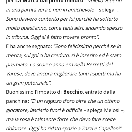
per
La Marca dal primo minuto
: “
Volevo vederlo
in una partita vera e non in amichevole –
spiega
-.
Sono davvero contento per lui perché ha sofferto
molto quest’anno, come tanti altri, andando spesso
in tribuna. Oggi si è fatto trovare pronto”
.
E ha anche segnato:
“Sono felicissimo perché se lo
merita, sul gol ci ha creduto, si è inserito ed è stato
premiato. Lo scorso anno era nella Berretti del
Varese, deve ancora migliorare tanti aspetti ma ha
un gran potenziale”.
Buonissimo l’impatto di
Becchio
, entrato dalla
panchina:
“E’ un ragazzo d’oro oltre che un ottimo
giocatore, lasciarlo fuori è difficile –
spiega Melosi
–
,
ma la rosa è talmente forte che devo fare scelte
dolorose. Oggi ho ridato spazio a Zazzi e Capelloni”.