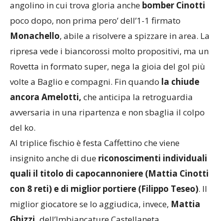
angolino in cui trova gloria anche
bomber Cinotti
poco dopo, non prima pero’ dell’1-1 firmato
Monachello
, abile a risolvere a spizzare in area. La
ripresa vede i biancorossi molto propositivi, ma un
Rovetta in formato super, nega la gioia del gol più
volte a Baglio e compagni. Fin quando
la chiude
ancora Amelotti,
che anticipa la retroguardia
avversaria in una ripartenza e non sbaglia il colpo
del ko.
Al triplice fischio è festa Caffettino che viene
insignito anche di due
riconoscimenti individuali
quali il titolo di capocannoniere (Mattia Cinotti
con 8 reti) e di miglior portiere (Filippo Teseo)
. Il
miglior giocatore se lo aggiudica, invece,
Mattia
Ghizzi,
dell’Imbiancature Castellaneta.