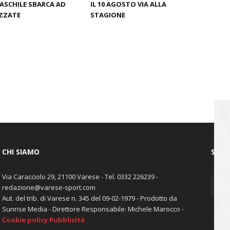
ASCHILE SBARCA AD
IL 10 AGOSTO VIA ALLA
ZZATE
STAGIONE
CHI SIAMO
SEGU
Via Caracciolo 29, 21100 Varese - Tel. 0332 226239 -
redazione@varese-sport.com
Aut. del trib. di Varese n. 345 del 09-02-1979 - Prodotto da
Sunrise Media - Direttore Responsabile: Michele Marocco -
Cookie policy
Pubblicità