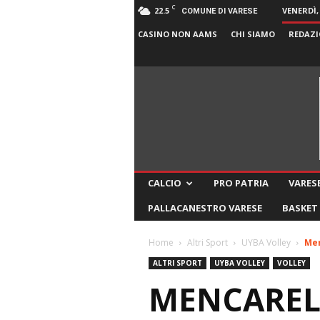
C
22.5
VENERDÌ,
COMUNE DI VARESE
CASINO NON AAMS
CHI SIAMO
REDAZI
CALCIO
PRO PATRIA
VARESE
PALLACANESTRO VARESE
BASKET
Home
Altri Sport
UYBA Volley
Men
ALTRI SPORT
UYBA VOLLEY
VOLLEY
MENCARELL