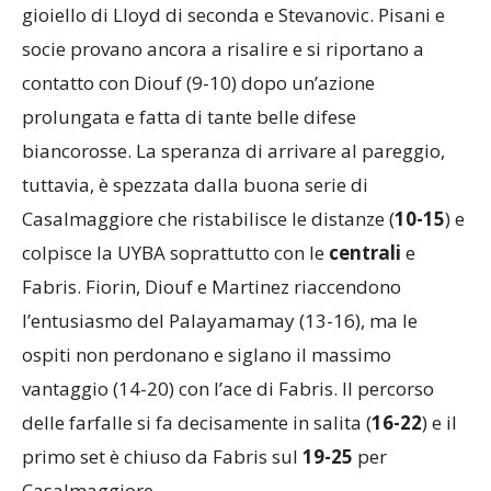
firmato Bacchi, il muro di Bosetti su Pisani, il
gioiello di Lloyd di seconda e Stevanovic. Pisani e
socie provano ancora a risalire e si riportano a
contatto con Diouf (9-10) dopo un’azione
prolungata e fatta di tante belle difese
biancorosse. La speranza di arrivare al pareggio,
tuttavia, è spezzata dalla buona serie di
Casalmaggiore che ristabilisce le distanze (
10-15
) e
colpisce la UYBA soprattutto con le
centrali
e
Fabris. Fiorin, Diouf e Martinez riaccendono
l’entusiasmo del Palayamamay (13-16), ma le
ospiti non perdonano e siglano il massimo
vantaggio (14-20) con l’ace di Fabris. Il percorso
delle farfalle si fa decisamente in salita (
16-22
) e il
primo set è chiuso da Fabris sul
19-25
per