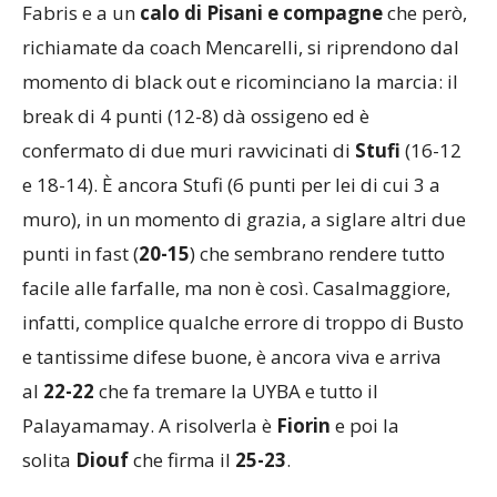
Fabris e a un
calo di Pisani e compagne
che però,
richiamate da coach Mencarelli, si riprendono dal
momento di black out e ricominciano la marcia: il
break di 4 punti (12-8) dà ossigeno ed è
confermato di due muri ravvicinati di
Stufi
(16-12
e 18-14). È ancora Stufi (6 punti per lei di cui 3 a
muro), in un momento di grazia, a siglare altri due
punti in fast (
20-15
) che sembrano rendere tutto
facile alle farfalle, ma non è così. Casalmaggiore,
infatti, complice qualche errore di troppo di Busto
e tantissime difese buone, è ancora viva e arriva
al
22-22
che fa tremare la UYBA e tutto il
Palayamamay. A risolverla è
Fiorin
e poi la
solita
Diouf
che firma il
25-23
.