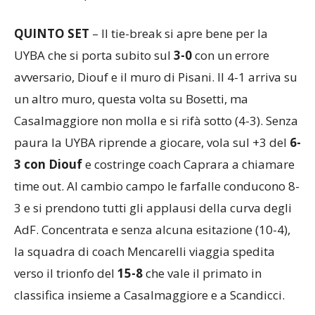
deciderà al quinto set.
QUINTO SET
– Il tie-break si apre bene per la
UYBA che si porta subito sul
3-0
con un errore
avversario, Diouf e il muro di Pisani. Il 4-1 arriva su
un altro muro, questa volta su Bosetti, ma
Casalmaggiore non molla e si rifà sotto (4-3). Senza
paura la UYBA riprende a giocare, vola sul +3 del
6-
3 con Diouf
e costringe coach Caprara a chiamare
time out. Al cambio campo le farfalle conducono 8-
3 e si prendono tutti gli applausi della curva degli
AdF. Concentrata e senza alcuna esitazione (10-4),
la squadra di coach Mencarelli viaggia spedita
verso il trionfo del
15-8
che vale il primato in
classifica insieme a Casalmaggiore e a Scandicci.