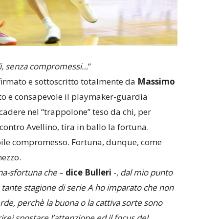
rdi, senza compromessi…
”
firmato e sottoscritto totalmente da
Massimo
ato e consapevole il playmaker-guardia
adere nel “trappolone” teso da chi, per
contro Avellino, tira in ballo la fortuna.
bile compromesso. Fortuna, dunque, come
mezzo.
una-sfortuna che
–
dice
Bulleri
-,
dal mio punto
n tante stagione di serie A ho imparato che non
perde, perchè la buona o la cattiva sorte sono
irei spostare l’attenzione ed il focus del