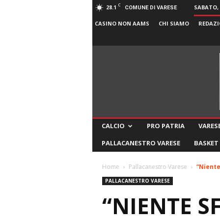
C
28.1
SABATO, 
COMUNE DI VARESE
CASINO NON AAMS
CHI SIAMO
REDAZI
CALCIO
PRO PATRIA
VARESE
PALLACANESTRO VARESE
BASKET
Home
Pallacanestro Varese
“Niente
PALLACANESTRO VARESE
“NIENTE S