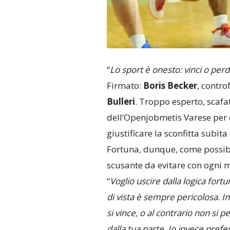
“
Lo sport è onesto: vinci o pe
Firmato:
Boris Becker
, contro
Bulleri
. Troppo esperto, scaf
dell’Openjobmetis Varese per c
giustificare la sconfitta subita 
Fortuna, dunque, come possi
scusante da evitare con ogni 
“
Voglio uscire dalla logica fort
di vista è sempre pericolosa. I
si vince, o al contrario non si 
dalla tua parte. Io invece prefer