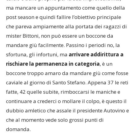
nona posizione fatta di appena 38 punti.
Forse il
calcio è bello proprio per la sua imprevedibilità,
ma mancare un appuntamento come quello della
post season e quindi fallire l’obiettivo principale
che pareva ampiamente alla portata dei ragazzi di
mister Bittoni, non può essere un boccone da
mandare giù facilmente. Passino i periodi no, la
sfortuna, gli infortuni, ma
arrivare addirittura a
rischiare la permanenza in categoria
, è un
boccone troppo amaro da mandare giù come fosse
caviale al giorno di Santo Stefano. Appena 37 le reti
fatte, 42 quelle subite, rimboccarsi le maniche e
continuare a crederci o mollare il colpo, è questo il
dubbio amletico che assale il presidente Autovino e
che al momento vede solo grossi punti di