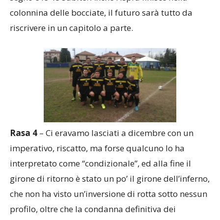
spiegano le 17 battute d’arresto, le 26 reti messe a
segno e le 48 subite. Anche l’Ispra finisce nella
colonnina delle bocciate, il futuro sarà tutto da
riscrivere in un capitolo a parte.
Rasa 4
– Ci eravamo lasciati a dicembre con un
imperativo, riscatto, ma forse qualcuno lo ha
interpretato come “condizionale”, ed alla fine il
girone di ritorno è stato un po’ il girone dell’inferno,
che non ha visto un’inversione di rotta sotto nessun