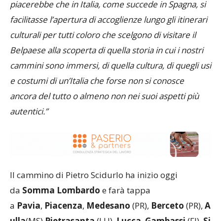
piacerebbe che in Italia, come succede in Spagna, si
facilitasse l’apertura di accoglienze lungo gli itinerari
culturali per tutti coloro che scelgono di visitare il
Belpaese alla scoperta di quella storia in cui i nostri
cammini sono immersi, di quella cultura, di quegli usi
e costumi di un’Italia che forse non si conosce
ancora del tutto o almeno non nei suoi aspetti più
autentici.”
Il cammino di Pietro Scidurlo ha inizio oggi
da
Somma Lombardo
e farà tappa
a
Pavia
,
Piacenza
,
Medesano
(PR),
Berceto
(PR),
A
ulla
(MS),
Pietrasanta
(LU),
Lucca
,
Gambassi
(FI),
Si