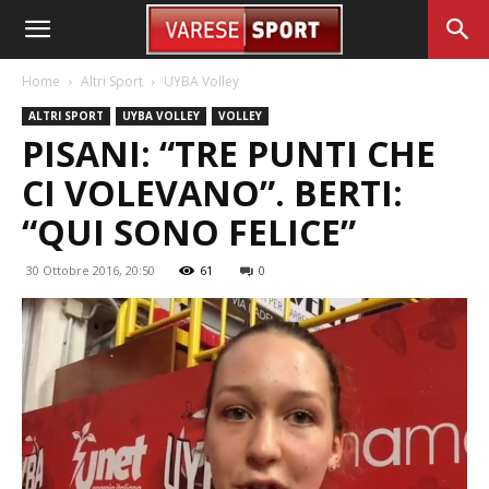
Home
Altri Sport
UYBA Volley
ALTRI SPORT
UYBA VOLLEY
VOLLEY
PISANI: “TRE PUNTI CHE
CI VOLEVANO”. BERTI:
“QUI SONO FELICE”
30 Ottobre 2016, 20:50
61
0