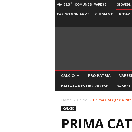
C
32.3
GIOVEDÌ,
COMUNE DI VARESE
CASINO NON AAMS
CHI SIAMO
REDAZI
CALCIO
PRO PATRIA
VARESE
PALLACANESTRO VARESE
BASKET
Home
Calcio
Prima Categoria 28^ 
CALCIO
PRIMA CAT