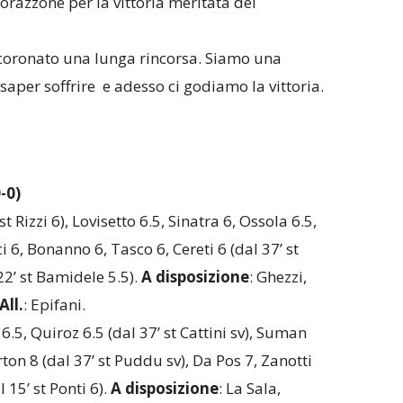
razzone per la vittoria meritata del
oronato una lunga rincorsa. Siamo una
aper soffrire e adesso ci godiamo la vittoria.
.
-0)
t Rizzi 6), Lovisetto 6.5, Sinatra 6, Ossola 6.5,
i 6, Bonanno 6, Tasco 6, Cereti 6 (dal 37’ st
2’ st Bamidele 5.5).
A disposizione
: Ghezzi,
All.
: Epifani.
6.5, Quiroz 6.5 (dal 37’ st Cattini sv), Suman
rton 8 (dal 37’ st Puddu sv), Da Pos 7, Zanotti
l 15’ st Ponti 6).
A disposizione
: La Sala,