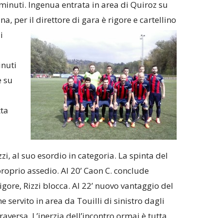
 minuti. Ingenua entrata in area di Quiroz su
na, per il
direttore di gara è rigore e cartellino
i
inuti
 su
tta
zzi, al suo esordio in categoria. La spinta del
roprio assedio. Al 20’ Caon C. conclude
gore, Rizzi blocca. Al 22’ nuovo vantaggio del
servito in area da Touilli di sinistro dagli
raversa. L’inerzia dell’incontro ormai è tutta