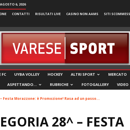
 AGOSTO 6, 2026
ONE
CONTATTI
RISULTATI LIVE
CASINO NON AAMS
SITI SCOMMES
VareseSport
 FC
UYBA VOLLEY
HOCKEY
ALTRI SPORT
MERCATO
ASPETTANDO…
RUBRICHE
FOTOGALLERY
VIDEO
– Festa Morazzone: è Promozione! Rasa ad un passo...
EGORIA 28^ – FESTA