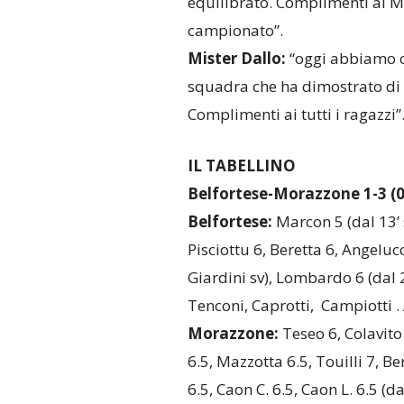
equilibrato. Complimenti al Mo
campionato”.
Mister Dallo:
“oggi abbiamo c
squadra che ha dimostrato di s
Complimenti ai tutti i ragazzi”
IL TABELLINO
Belfortese-Morazzone 1-3 (0
Belfortese:
Marcon 5 (dal 13’ s
Pisciottu 6, Beretta 6, Angelucc
Giardini sv), Lombardo 6 (dal 2
Tenconi, Caprotti, Campiotti .
Morazzone:
Teseo 6, Colavito 
6.5, Mazzotta 6.5, Touilli 7, Be
6.5, Caon C. 6.5, Caon L. 6.5 (da