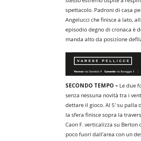
stesso estremo ospite a respi
spettacolo. Padroni di casa per
Angelucci che finisce a lato, al
episodio degno di cronaca è deg
manda alto da posizione defil
SECONDO TEMPO –
Le due fo
senza nessuna novità tra i ven
dettare il gioco. Al 5’ su palla
la sfera finisce sopra la traver
Caon F. verticalizza su Berton 
poco fuori dall’area con un de