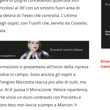
ngere di pugno concedendo qualcosa allo
icolosi al 36’ con un sinistro fuori area di
la destra di Teseo che controlla. L’ultimo
li ospiti, con Tuoilli che, servito da Colavito,
ata.
Erro
rmazioni si presentano all’inizio della ripresa
Contr
tidue in campo. Sono ancora gli ospiti a
 d’angolo Mazzotta stacca più alto di tutti, ma
sa. Al 6’ passa il Morazzone. Veloce ripartenza,
che vince un duro contrasto con Pisciottu e
stro teso non lascia scampo a Marcon. Il