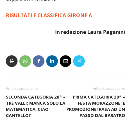
Leggio (A). Espulso al 42′ pt Caversasi (C) per
doppia ammonizione
RISULTATI E CLASSIFICA GIRONE A
In redazione Laura Paganini
Articolo precedente
Articolo successivo
SECONDA CATEGORIA 28^ –
PRIMA CATEGORIA 28^ –
TRE VALLI: MANCA SOLO LA
FESTA MORAZZONE: È
MATEMATICA, CIAO
PROMOZIONE! RASA AD UN
CANTELLO?
PASSO DAL BARATRO