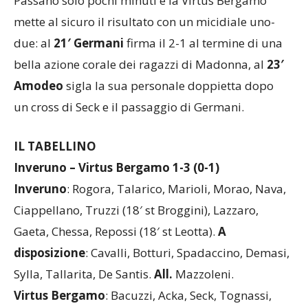
15′
arriva l’1-1 di
Chessa
su un bel lancio di Gaeta.
Passano solo pochi minuti e la Virtus Bergamo
mette al sicuro il risultato con un micidiale uno-
due: al
21′ Germani
firma il 2-1 al termine di una
bella azione corale dei ragazzi di Madonna, al
23′
Amodeo
sigla la sua personale doppietta dopo
un cross di Seck e il passaggio di Germani.
IL TABELLINO
Inveruno – Virtus Bergamo 1-3 (0-1)
Inveruno
: Rogora, Talarico, Marioli, Morao, Nava,
Ciappellano, Truzzi (18′ st Broggini), Lazzaro,
Gaeta, Chessa, Repossi (18′ st Leotta).
A
disposizione
: Cavalli, Botturi, Spadaccino, Demasi,
Sylla, Tallarita, De Santis.
All.
Mazzoleni.