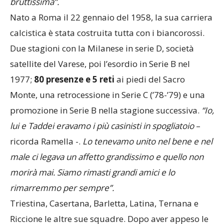
bruttissima”.
Nato a Roma il 22 gennaio del 1958, la sua carriera
calcistica è stata costruita tutta con i biancorossi.
Due stagioni con la Milanese in serie D, società
satellite del Varese, poi l’esordio in Serie B nel
1977;
80 presenze e 5 reti
ai piedi del Sacro
Monte, una retrocessione in Serie C (’78-’79) e una
promozione in Serie B nella stagione successiva.
“Io,
lui e Taddei eravamo i più casinisti in spogliatoio
–
ricorda Ramella -.
Lo tenevamo unito nel bene e nel
male ci legava un affetto grandissimo e quello non
morirà mai. Siamo rimasti grandi amici e lo
rimarremmo per sempre”.
Triestina, Casertana, Barletta, Latina, Ternana e
Riccione le altre sue squadre. Dopo aver appeso le