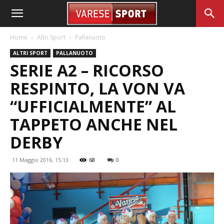
Home
Altri Sport
Pallanuoto
ALTRI SPORT
PALLANUOTO
SERIE A2 – RICORSO
RESPINTO, LA VON VA
“UFFICIALMENTE” AL
TAPPETO ANCHE NEL
DERBY
11 Maggio 2016, 15:13
68
0