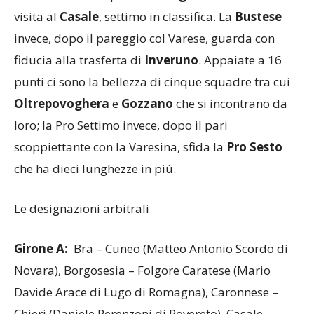
Trasferta ardua quella del
Legnano
che va a far
visita al
Casale
, settimo in classifica. La
Bustese
invece, dopo il pareggio col Varese, guarda con
fiducia alla trasferta di
Inveruno
. Appaiate a 16
punti ci sono la bellezza di cinque squadre tra cui
Oltrepovoghera
e
Gozzano
che si incontrano da
loro; la Pro Settimo invece, dopo il pari
scoppiettante con la Varesina, sfida la
Pro Sesto
che ha dieci lunghezze in più.
Le designazioni arbitrali
Girone A:
Bra – Cuneo (Matteo Antonio Scordo di
Novara), Borgosesia – Folgore Caratese (Mario