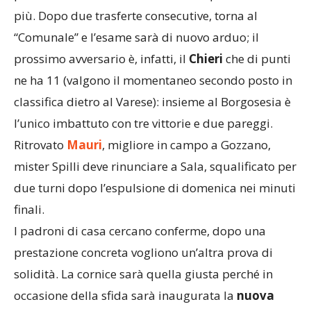
posizione a metà classifica, ma la squadra vuole di
più. Dopo due trasferte consecutive, torna al
“Comunale” e l’esame sarà di nuovo arduo; il
prossimo avversario è, infatti, il
Chieri
che di punti
ne ha 11 (valgono il momentaneo secondo posto in
classifica dietro al Varese): insieme al Borgosesia è
l’unico imbattuto con tre vittorie e due pareggi.
Ritrovato
Mauri
, migliore in campo a Gozzano,
mister Spilli deve rinunciare a Sala, squalificato per
due turni dopo l’espulsione di domenica nei minuti
finali.
I padroni di casa cercano conferme, dopo una
prestazione concreta vogliono un’altra prova di
solidità. La cornice sarà quella giusta perché in
occasione della sfida sarà inaugurata la
nuova