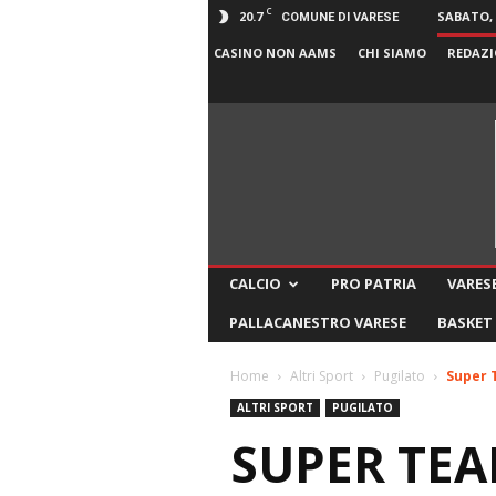
C
20.7
SABATO, 
COMUNE DI VARESE
CASINO NON AAMS
CHI SIAMO
REDAZI
CALCIO
PRO PATRIA
VARESE
PALLACANESTRO VARESE
BASKET
Home
Altri Sport
Pugilato
Super 
ALTRI SPORT
PUGILATO
SUPER TEA