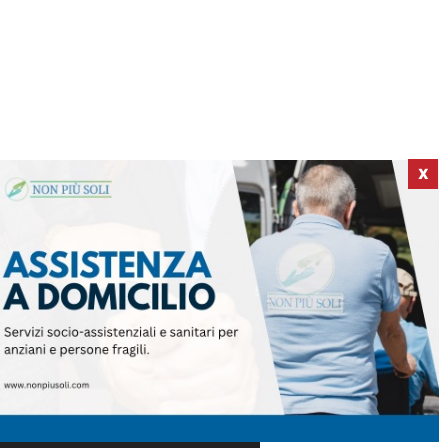
X
ICI