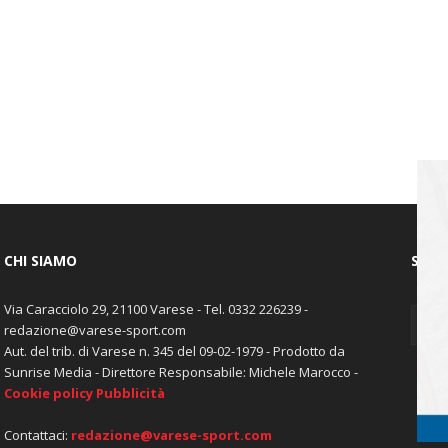
CHI SIAMO
SEGU
Via Caracciolo 29, 21100 Varese - Tel. 0332 226239 -
redazione@varese-sport.com
Aut. del trib. di Varese n. 345 del 09-02-1979 - Prodotto da
Sunrise Media - Direttore Responsabile: Michele Marocco -
Cookie policy
Pubblicità
Contattaci:
redazione@varese-sport.com