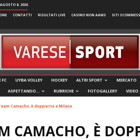
AGOSTO 8, 2026
ONE
CONTATTI
RISULTATI LIVE
CASINO NON AAMS
SITI SCOMMES
VareseSport
 FC
UYBA VOLLEY
HOCKEY
ALTRI SPORT
MERCATO
ASPETTANDO…
RUBRICHE
FOTOGALLERY
VIDEO
Team Camacho, è doppietta a Milano
M CAMACHO, È DOPP