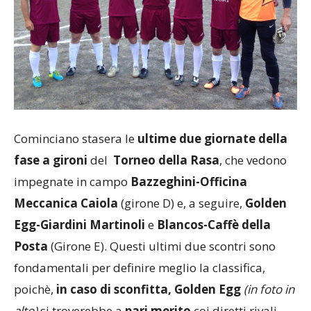
Cominciano stasera le
ultime due giornate della
fase a gironi
del
Torneo della Rasa
, che vedono
impegnate in campo
Bazzeghini-Officina
Meccanica Caiola
(girone D) e, a seguire,
Golden
Egg-Giardini Martinoli
e
Blancos-Caffè della
Posta
(Girone E). Questi ultimi due scontri sono
fondamentali per definire meglio la classifica,
poichè,
in caso di sconfitta, Golden Egg
(in foto in
alto)
si troverebbe a
pari merito
coi diretti rivali