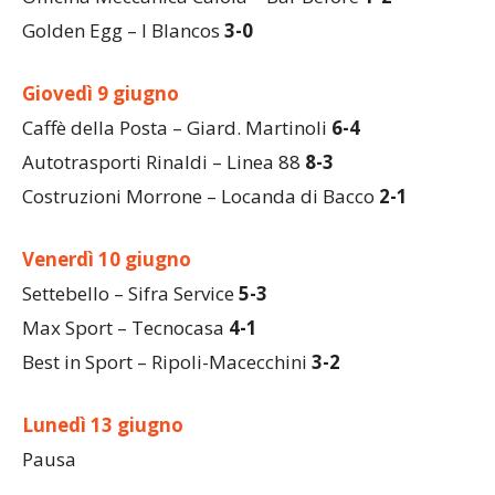
Soriano – Bazzeghini
4-0
Officina Meccanica Caiola – Bar Before
1-2
Golden Egg – I Blancos
3-0
Giovedì 9 giugno
Caffè della Posta – Giard. Martinoli
6-4
Autotrasporti Rinaldi – Linea 88
8-3
Costruzioni Morrone – Locanda di Bacco
2-1
Venerdì 10 giugno
Settebello – Sifra Service
5-3
Max Sport – Tecnocasa
4-1
Best in Sport – Ripoli-Macecchini
3-2
Lunedì 13 giugno