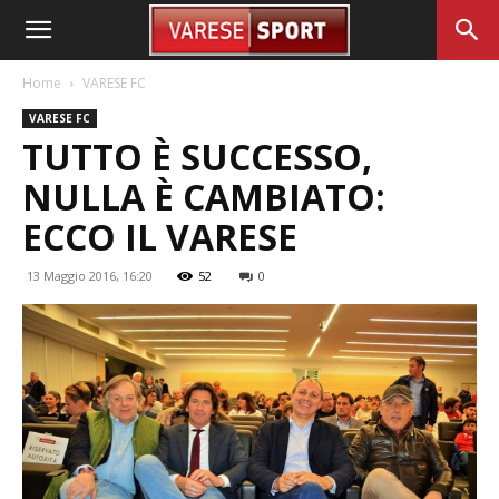
Home
VARESE FC
VARESE FC
TUTTO È SUCCESSO,
NULLA È CAMBIATO:
ECCO IL VARESE
13 Maggio 2016, 16:20
52
0