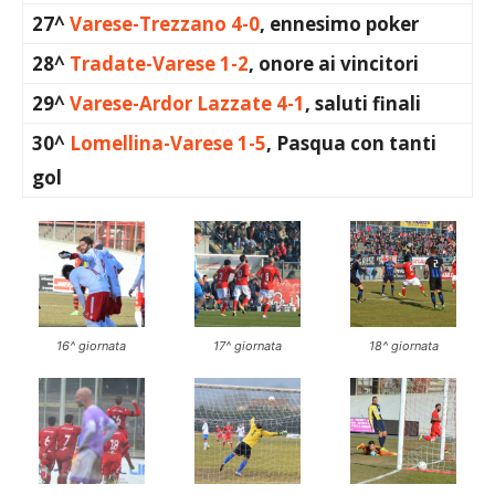
27^
Varese-Trezzano 4-0
, ennesimo poker
28^
Tradate-Varese 1-2
, onore ai vincitori
29^
Varese-Ardor Lazzate 4-1
, saluti finali
30^
Lomellina-Varese 1-5
, Pasqua con tanti
gol
16^ giornata
17^ giornata
18^ giornata