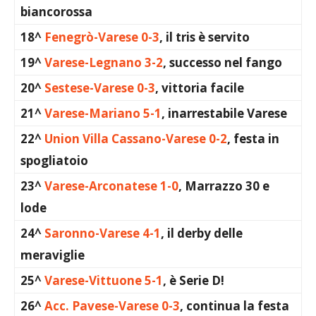
biancorossa
18^
Fenegrò-Varese 0-3
, il tris è servito
19^
Varese-Legnano 3-2
, successo nel fango
20^
Sestese-Varese 0-3
, vittoria facile
21^
Varese-Mariano 5-1
, inarrestabile Varese
22^
Union Villa Cassano-Varese 0-2
, festa in
spogliatoio
23^
Varese-Arconatese 1-0
, Marrazzo 30 e
lode
24^
Saronno-Varese 4-1
, il derby delle
meraviglie
25^
Varese-Vittuone 5-1
, è Serie D!
26^
Acc. Pavese-Varese 0-3
, continua la festa