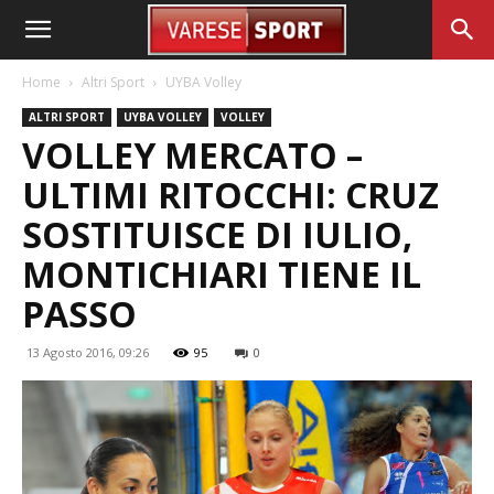
Home
Altri Sport
UYBA Volley
ALTRI SPORT
UYBA VOLLEY
VOLLEY
VOLLEY MERCATO –
ULTIMI RITOCCHI: CRUZ
SOSTITUISCE DI IULIO,
MONTICHIARI TIENE IL
PASSO
13 Agosto 2016, 09:26
95
0