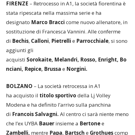
FIRENZE
– Retrocesso in A1, la società fiorentina è
stata ripescata nella massima serie e ha
designato
Marco Bracci
come nuovo allenatore, in
sostituzione di Francesca Vannini. Alle conferme
di
Bechis
,
Calloni
,
Pietrelli
e
Parrocchiale
, si sono
aggiunti gli
acquisti
Sorokaite,
Melandri,
Rosso,
Enright,
Bo
nciani,
Repice,
Brussa
e
Norgini.
BOLZANO
– La società retrocessa in A1
ha acquisto il
titolo sportivo
della Lj Volley
Modena e ha definito l’arrivo sulla panchina
di
Francois Salvagni.
Al centro ci sarà niente meno
che l’ex UYBA
Bauer
insieme a
Bertone
e
Zambelli,
mentre
Papa
,
Bartsch
e
Grothues
comp