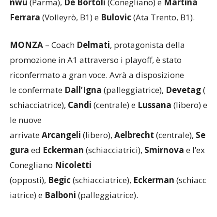
nwu
(Parma),
De Bortoli
(Conegliano) e
Martina
Ferrara
(Volleyrò, B1) e
Bulovic
(Ata Trento, B1).
MONZA
– Coach
Delmati
, protagonista della
promozione in A1 attraverso i playoff, è stato
riconfermato a gran voce. Avrà a disposizione
le confermate
Dall’Igna
(palleggiatrice),
Devetag
(
schiacciatrice),
Candi
(centrale) e
Lussana
(libero) e
le nuove
arrivate
Arcangeli
(libero),
Aelbrecht
(centrale),
Se
gura
ed
Eckerman
(schiacciatrici),
Smirnova
e l’ex
Conegliano
Nicoletti
(opposti),
Begic
(schiacciatrice),
Eckerman
(schiacc
iatrice) e
Balboni
(palleggiatrice).