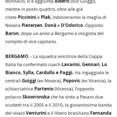
Bonifacio, si è aggiunta
Alberti
(out Guiggi),
mentre in posto quattro, oltre alle già
citate
Piccinini
e
Plak
, indosseranno la maglia di
Novara
Pietersen
,
Donà
e
D’Odorico
. Opposto
Barun
, dopo un anno a Bergamo e insignita del
compito di vice capitano.
BERGAMO
– La squadra vincitrice della Coppa
Italia ha confermato coach
Lavarini, Gennari
,
Lo
Bianco, Sylla, Cardullo e Paggi.
Ha ingaggiato le
centrali
Guiggi
(ex Novara),
Popovic
(ex Vicenza), la
schiacciatrice
Partenio
(Vicenza), l’opposto
polacco
Skowronska
che ha vinto a Pesaro due
scudetti
tra il 2005 e il 2010, la giovanissima banda
del vivaio
Venturini
e il libero brasiliano
Fernanda