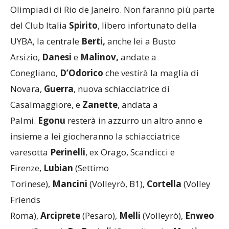
Olimpiadi di Rio de Janeiro. Non faranno più parte
del Club Italia
Spirito
, libero infortunato della
UYBA, la centrale
Berti,
anche lei a Busto
Arsizio,
Danesi
e
Malinov,
andate a
Conegliano,
D’Odorico
che vestirà la maglia di
Novara,
Guerra
, nuova schiacciatrice di
Casalmaggiore, e
Zanette
, andata a
Palmi.
Egonu
resterà in azzurro un altro anno e
insieme a lei giocheranno la schiacciatrice
varesotta
Perinelli
, ex Orago, Scandicci e
Firenze,
Lubian
(Settimo
Torinese),
Mancini
(Volleyrò, B1),
Cortella
(Volley
Friends
Roma),
Arciprete
(Pesaro),
Melli
(Volleyrò),
Enweo