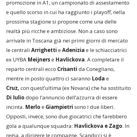
promozione in A1, un campionato di assestamento
e quello scorso in cui ha raggiunto i playoff, nella
prossima stagione si propone come una delle
realtà più ricche e ambiziose. Non a caso sono
arrivate in Toscana già nei primi giorni di mercato
le centrali
Arrighetti
e
Adenizia
e le schiacciatrici
ex UYBA
Meijners
e
Havlickova
. A completare il
reparto centrali ecco
Crisanti
da Conegliano,
mentre in posto quattro ci saranno
Loda
e
Cruz,
con quest’ultima (ex Novara) che ha sostituito
Di Iulio
dopo l’annuncio dell’azzurra di essere
incinta.
Merlo
e
Giampietri
sono i due liberi.
Opposti, invece, sono due giocatrici che farebbero
gola a qualunque squadra:
Havlickova e Zago
. In
regia, a dirigere le compagne, Scandicci si è