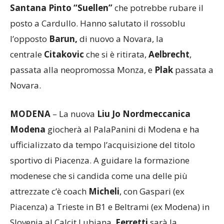
Santana Pinto “Suellen”
che potrebbe rubare il
posto a Cardullo. Hanno salutato il rossoblu
l’opposto
Barun,
di nuovo a Novara, la
centrale
Citakovic
che si è ritirata,
Aelbrecht
,
passata alla neopromossa Monza, e
Plak
passata a
Novara.
MODENA
– La nuova
Liu Jo Nordmeccanica
Modena
giocherà al PalaPanini di Modena e ha
ufficializzato da tempo l’acquisizione del titolo
sportivo di Piacenza. A guidare la formazione
modenese che si candida come una delle più
attrezzate c’è coach
Micheli
, con Gaspari (ex
Piacenza) a Trieste in B1 e Beltrami (ex Modena) in
Slovenia al Calcit Lubiana.
Ferretti
sarà la