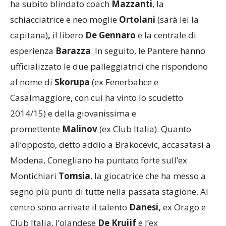
ha subito blindato coach
Mazzanti
, la
schiacciatrice e neo moglie
Ortolani
(sarà lei la
capitana)
,
il libero
De Gennaro
e la centrale di
esperienza
Barazza
. In seguito, le Pantere hanno
ufficializzato le due palleggiatrici che rispondono
al nome di
Skorupa
(ex Fenerbahce e
Casalmaggiore, con cui ha vinto lo scudetto
2014/15) e della giovanissima e
promettente
Malinov
(ex Club Italia). Quanto
all’opposto, detto addio a Brakocevic, accasatasi a
Modena, Conegliano ha puntato forte sull’ex
Montichiari
Tomsia
, la giocatrice che ha messo a
segno più punti di tutte nella passata stagione. Al
centro sono arrivate il talento
Danesi,
ex Orago e
Club Italia, l’olandese
De
Kruijf
e l’ex