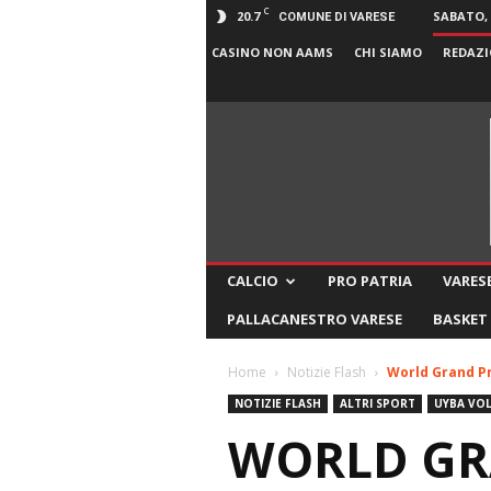
C
20.7
SABATO, 
COMUNE DI VARESE
CASINO NON AAMS
CHI SIAMO
REDAZI
CALCIO
PRO PATRIA
VARESE
PALLACANESTRO VARESE
BASKET
Home
Notizie Flash
World Grand Pri
NOTIZIE FLASH
ALTRI SPORT
UYBA VOL
WORLD GRA