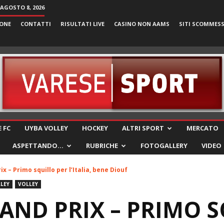
AGOSTO 8, 2026
ONE
CONTATTI
RISULTATI LIVE
CASINO NON AAMS
SITI SCOMMES
VareseSport
 FC
UYBA VOLLEY
HOCKEY
ALTRI SPORT
MERCATO
ASPETTANDO…
RUBRICHE
FOTOGALLERY
VIDEO
x – Primo squillo per l’Italia, bene Diouf
LEY
VOLLEY
ND PRIX – PRIMO S