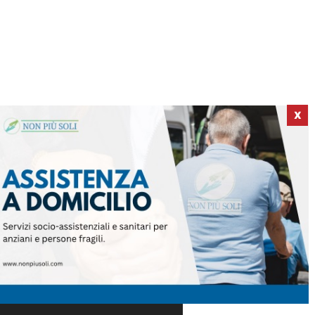
X
ICI