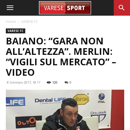
Home
VARESE FC
VARESE FC
BAIANO: “GARA NON
ALL’ALTEZZA”. MERLIN:
“VIGILI SUL MERCATO” –
VIDEO
8 Gennaio 2017, 18:17
120
0