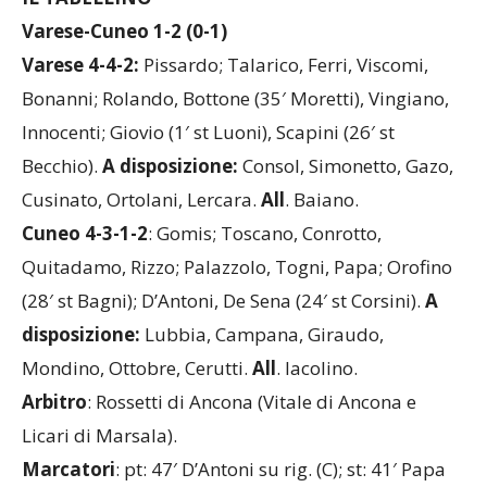
IL TABELLINO
Varese-Cuneo 1-2 (0-1)
Varese 4-4-2:
Pissardo; Talarico, Ferri, Viscomi,
Bonanni; Rolando, Bottone (35′ Moretti), Vingiano,
Innocenti; Giovio (1′ st Luoni), Scapini (26′ st
Becchio).
A disposizione:
Consol, Simonetto, Gazo,
Cusinato, Ortolani, Lercara.
All
. Baiano.
Cuneo 4-3-1-2
: Gomis; Toscano, Conrotto,
Quitadamo, Rizzo; Palazzolo, Togni, Papa; Orofino
(28′ st Bagni); D’Antoni, De Sena (24′ st Corsini).
A
disposizione:
Lubbia, Campana, Giraudo,
Mondino, Ottobre, Cerutti.
All
. Iacolino.
Arbitro
: Rossetti di Ancona (Vitale di Ancona e
Licari di Marsala).