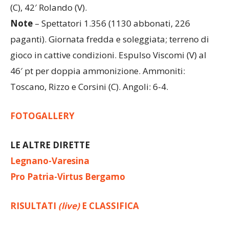
Marcatori
: pt: 47′ D’Antoni su rig. (C); st: 41′ Papa
(C), 42′ Rolando (V).
Note
– Spettatori 1.356 (1130 abbonati, 226
paganti). Giornata fredda e soleggiata; terreno di
gioco in cattive condizioni. Espulso Viscomi (V) al
46′ pt per doppia ammonizione. Ammoniti:
Toscano, Rizzo e Corsini (C). Angoli: 6-4.
FOTOGALLERY
LE ALTRE DIRETTE
Legnano-Varesina
Pro Patria-Virtus Bergamo
RISULTATI
(live)
E CLASSIFICA