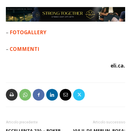
–
FOTOGALLERY
–
COMMENTI
eli.ca.
Articolo precedente
Articolo successivo
ECCELLENZA 23^ – POKER
VIA IL DS MERLIN. ROSA: