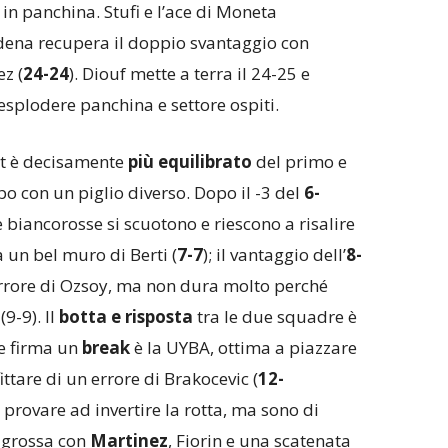
in panchina. Stufi e l’ace di Moneta
ena recupera il doppio svantaggio con
z (
24-24
). Diouf mette a terra il 24-25 e
esplodere panchina e settore ospiti.
et è decisamente
più equilibrato
del primo e
 con un piglio diverso. Dopo il -3 del
6-
e biancorosse si scuotono e riescono a risalire
 un bel muro di Berti (
7-7
); il vantaggio dell’
8-
errore di Ozsoy, ma non dura molto perché
9-9). Il
botta e risposta
tra le due squadre è
he firma un
break
è la UYBA, ottima a piazzare
ttare di un errore di Brakocevic (
12-
 provare ad invertire la rotta, ma sono di
e grossa con
Martinez
, Fiorin e una scatenata