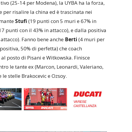
ivo (25-14 per Modena), la UYBA ha la forza,
per risalire la china ed è trascinata nei
asmante
Stufi
(19 punti con 5 muri e 67% in
17 punti con il 43% in attacco), e dalla positiva
n attacco). Fanno bene anche
Berti
(4 muri per
positiva, 50% di perfetta) che coach
i al posto di Pisani e Witkowska. Finisce
tro le tante ex (Marcon, Leonardi, Valeriano,
e le stelle Brakocevic e Ozsoy.