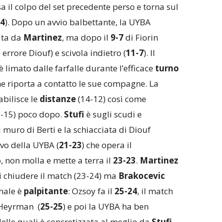
il colpo del set precedente perso e torna sul
-4
). Dopo un avvio balbettante, la UYBA
ata da
Martinez
, ma dopo il
9-7
di Fiorin
errore Diouf) e scivola indietro (
11-7
). Il
è limato dalle farfalle durante l’efficace
turno
he riporta a contatto le sue compagne. La
abilisce le
distanze
(14-12) così come
-15) poco dopo.
Stufi
è sugli scudi e
il muro di Berti e la schiacciata di Diouf
vo della UYBA (
21-23
) che opera il
 non molla e mette a terra il
23-23
.
Martinez
 di chiudere il match (23-24) ma
Brakocevic
inale è
palpitante
: Ozsoy fa il
25-24
, il match
i Heyrman (
25-25
) e poi la UYBA ha ben
delle quali è concretizzata al meglio da
Stufi
,