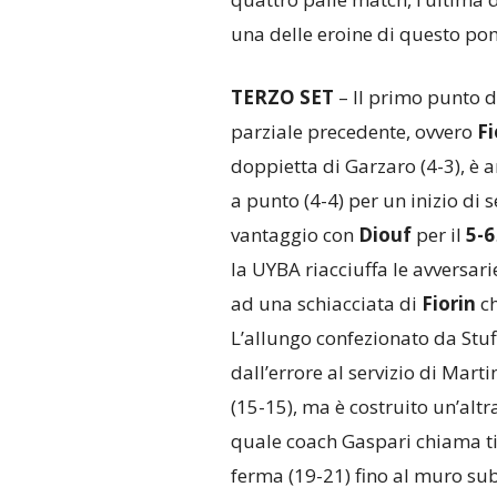
una delle eroine di questo po
TERZO SET
– Il primo punto de
parziale precedente, ovvero
Fi
doppietta di Garzaro (4-3), è 
a punto (4-4) per un inizio di
vantaggio con
Diouf
per il
5-6
la UYBA riacciuffa le avversarie
ad una schiacciata di
Fiorin
ch
L’allungo confezionato da Stufi
dall’errore al servizio di Marti
(15-15), ma è costruito un’alt
quale coach Gaspari chiama ti
ferma (19-21) fino al muro sub