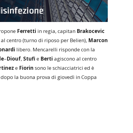
propone
Ferretti
in regia, capitan
Brakocevic
al centro (turno di riposo per Belien),
Marcon
onardi
libero. Mencarelli risponde con la
le
–
Diouf
,
Stufi
e
Berti
agiscono al centro
tinez
e
Fiorin
sono le schiacciatrici ed è
o dopo la buona prova di giovedì in Coppa