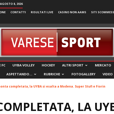
AGOSTO 8, 2026
ONE
CONTATTI
RISULTATI LIVE
CASINO NON AAMS
SITI SCOMMES
VareseSport
 FC
UYBA VOLLEY
HOCKEY
ALTRI SPORT
MERCATO
ASPETTANDO…
RUBRICHE
FOTOGALLERY
VIDEO
onta completata, la UYBA si esalta a Modena. Super Stufi e Fiorin
OMPLETATA, LA UYB