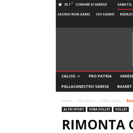
C
25.1
SABATO, 
COMUNE DI VARESE
CASINO NON AAMS
CHI SIAMO
REDAZI
CALCIO
PRO PATRIA
VARESE
PALLACANESTRO VARESE
BASKET
Home
Altri Sport
UYBA Volley
Rim
ALTRI SPORT
UYBA VOLLEY
VOLLEY
RIMONTA C