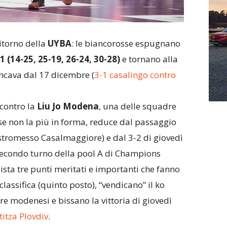
ritorno della
UYBA
: le biancorosse espugnano
1 (14-25, 25-19, 26-24, 30-28)
e tornano alla
ncava dal 17 dicembre (
3-1 casalingo contro
 contro la
Liu Jo Modena
, una delle squadre
se non la più in forma, reduce dal passaggio
estromesso Casalmaggiore) e dal 3-2 di giovedì
 secondo turno della pool A di Champions
sta tre punti meritati e importanti che fanno
classifica (quinto posto), “vendicano” il ko
re modenesi e bissano la vittoria di giovedì
titza Plovdiv
.