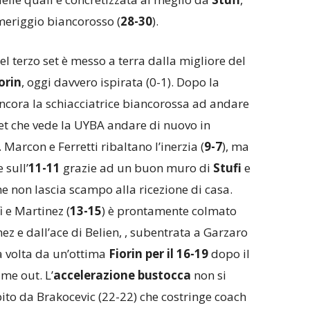
meriggio biancorosso (
28-30
).
l terzo set è messo a terra dalla migliore del
orin
, oggi davvero ispirata (0-1). Dopo la
ancora la schiacciatrice biancorossa ad andare
 set che vede la UYBA andare di nuovo in
. Marcon e Ferretti ribaltano l’inerzia (
9-7
), ma
 sull’
11-11
grazie ad un buon muro di
Stufi
e
e non lascia scampo alla ricezione di casa.
 e Martinez (
13-15
) è prontamente colmato
nez e dall’ace di Belien, , subentrata a Garzaro
ra volta da un’ottima
Fiorin per il 16-19
dopo il
me out. L’
accelerazione bustocca
non si
ito da Brakocevic (22-22) che costringe coach