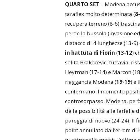
QUARTO SET
– Modena accusa 
taraflex molto determinata (
8
recupera terreno (8-6) trascin
perde la bussola (invasione ed 
distacco di 4 lunghezze (13-9) 
in battuta di Fiorin
(
13-12
) c
solita Brakocevic, tuttavia, rist
Heyrman (17-14) e Marcon (18
riaggancia Modena (
19-19
) e 
confermano il momento positi
controsorpasso. Modena, però,
dà la possibilità alle farfalle
pareggia di nuovo (24-24). Il f
point annullato dall’errore d
quattro palle match, l’ultima 