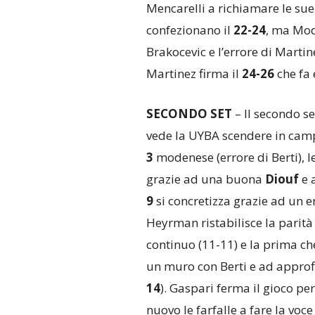
Mencarelli a richiamare le sue 
confezionano il
22-24
, ma Mod
Brakocevic e l’errore di Martine
Martinez firma il
24-26
che fa 
SECONDO SET
– Il secondo s
vede la UYBA scendere in campo
3
modenese (errore di Berti), l
grazie ad una buona
Diouf
e a
9
si concretizza grazie ad un 
Heyrman ristabilisce la parità (
continuo (11-11) e la prima c
un muro con Berti e ad approfi
14
). Gaspari ferma il gioco per
nuovo le farfalle a fare la voc