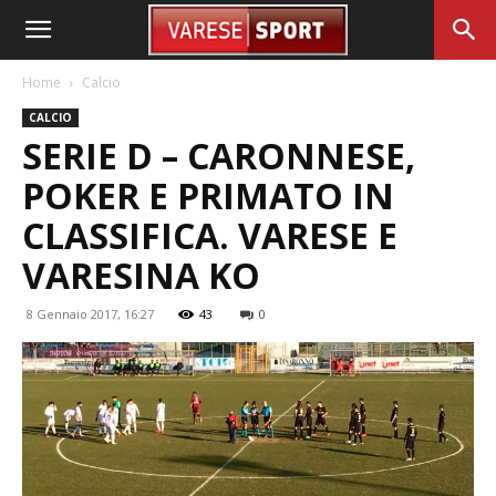
Home
Calcio
CALCIO
SERIE D – CARONNESE,
POKER E PRIMATO IN
CLASSIFICA. VARESE E
VARESINA KO
8 Gennaio 2017, 16:27
43
0