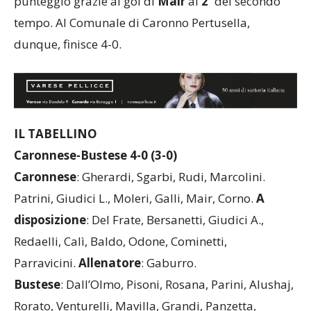
punteggio grazie al gol di
Mair
al
2′
del secondo
tempo. Al Comunale di Caronno Pertusella,
dunque, finisce 4-0.
IL TABELLINO
Caronnese-Bustese 4-0 (3-0)
Caronnese
: Gherardi, Sgarbi, Rudi, Marcolini.
Patrini, Giudici L., Moleri, Galli, Mair, Corno.
A
disposizione
: Del Frate, Bersanetti, Giudici A.,
Redaelli, Calì, Baldo, Odone, Cominetti,
Parravicini.
Allenatore
: Gaburro.
Bustese
: Dall’Olmo, Pisoni, Rosana, Parini, Alushaj,