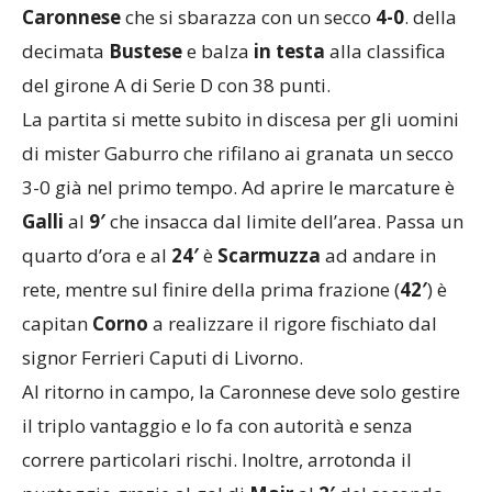
Inizio di 2017 decisamente positivo per la
Caronnese
che si sbarazza con un secco
4-0
. della
decimata
Bustese
e balza
in testa
alla classifica
del girone A di Serie D con 38 punti.
La partita si mette subito in discesa per gli uomini
di mister Gaburro che rifilano ai granata un secco
3-0 già nel primo tempo. Ad aprire le marcature è
Galli
al
9′
che insacca dal limite dell’area. Passa un
quarto d’ora e al
24′
è
Scarmuzza
ad andare in
rete, mentre sul finire della prima frazione (
42′
) è
capitan
Corno
a realizzare il rigore fischiato dal
signor Ferrieri Caputi di Livorno.
Al ritorno in campo, la Caronnese deve solo gestire
il triplo vantaggio e lo fa con autorità e senza
correre particolari rischi. Inoltre, arrotonda il