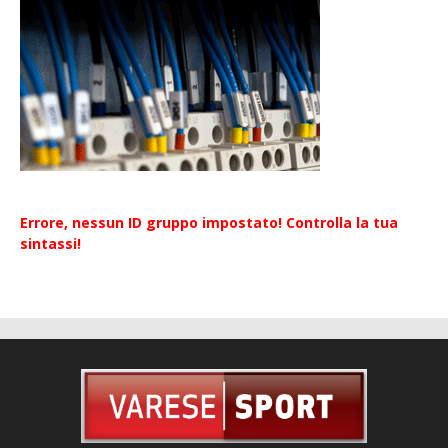
Errore, nessun ID gruppo impostato! Controlla la tua
sintassi!