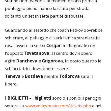
stanno dominando e al momento sono prime a
punteggio pieno; hanno lasciato per strada
soltanto un set in sette partite disputate.
Guardando al sestetto che coach Petkov dovrebbe
schierare, al palleggio ci sarà l’unica straniera in
rosa, ovvero la serba
Cesljar
, in diagonale con
l’opposto
Tsvetanova
; al centro dovrebbero
agire
Dancheva
e
Grigorova
, in posto quattro le
schiacciatrici dovrebbero essere
Teneva
e
Bozdeva
mentre
Todorova
sarà il
libero.
I BIGLIETTI
– I
biglietti
sono disponibili per ogni
settore su
www.volleybusto.com/tickets.php
e nei