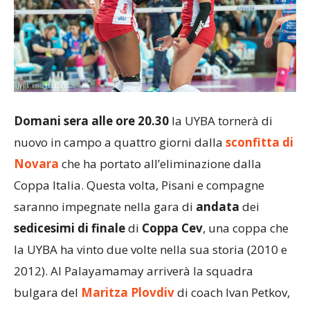
Domani sera alle ore 20.30
la UYBA tornerà di
nuovo in campo a quattro giorni dalla
sconfitta di
Novara
che ha portato all’eliminazione dalla
Coppa Italia. Questa volta, Pisani e compagne
saranno impegnate nella gara di
andata
dei
sedicesimi di finale
di
Coppa Cev
, una coppa che
la UYBA ha vinto due volte nella sua storia (2010 e
2012). Al Palayamamay arriverà la squadra
bulgara del
Maritza Plovdiv
di coach Ivan Petkov,