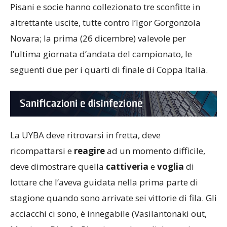
Belgio
contro il Gent
. Da quel giorno in avanti
Pisani e socie hanno collezionato tre sconfitte in
altrettante uscite, tutte contro l’Igor Gorgonzola
Novara; la prima (26 dicembre) valevole per
l’ultima giornata d’andata del campionato, le
seguenti due per i quarti di finale di Coppa Italia.
La UYBA deve ritrovarsi in fretta, deve
ricompattarsi e
reagire
ad un momento difficile,
deve dimostrare quella
cattiveria
e
voglia
di
lottare che l’aveva guidata nella prima parte di
stagione quando sono arrivate sei vittorie di fila. Gli
acciacchi ci sono, è innegabile (Vasilantonaki out,