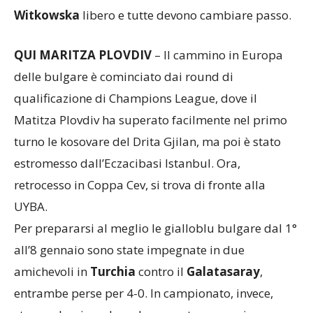
Pisani
al centro,
Martinez
e
Fiorin
in banda e
Witkowska
libero e tutte devono cambiare passo.
QUI MARITZA PLOVDIV
– Il cammino in Europa
delle bulgare è cominciato dai round di
qualificazione di Champions League, dove il
Matitza Plovdiv ha superato facilmente nel primo
turno le kosovare del Drita Gjilan, ma poi è stato
estromesso dall’Eczacibasi Istanbul. Ora,
retrocesso in Coppa Cev, si trova di fronte alla
UYBA.
Per prepararsi al meglio le gialloblu bulgare dal 1°
all’8 gennaio sono state impegnate in due
amichevoli in
Turchia
contro il
Galatasaray
,
entrambe perse per 4-0. In campionato, invece,