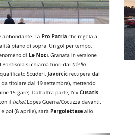
e abbondante. La
Pro
Patria
che regola a
lità piano di sopra. Un gol per tempo.
fenomeno di
Le
Noci
. Granata in versione
il Pontisola si chiama fuori dal
triello
.
qualificato Scuderi,
Javorcic
recupera dal
 da titolare dal 19 settembre), mettendo
time 15 gare). Dall’altra parte, l’ex
Cusatis
con il
ticket
Lopes Guerra/Cocuzza davanti.
e poi (8 aprile), sarà
Pergolettese
allo