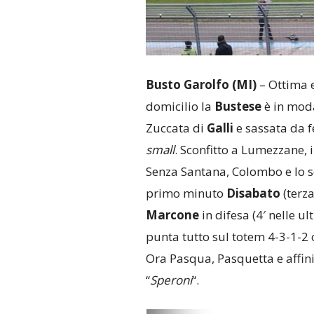
Busto Garolfo (MI)
– Ottima 
domicilio la
Bustese
è in moda
Zuccata di
Galli
e sassata da 
small
. Sconfitto a Lumezzane, 
Senza Santana, Colombo e lo s
primo minuto
Disabato
(terza
Marcone
in difesa (4′ nelle ul
punta tutto sul totem 4-3-1-2 
Ora Pasqua, Pasquetta e affini 
“
Speroni
“.