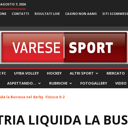
 AGOSTO 7, 2026
ONE
CONTATTI
RISULTATI LIVE
CASINO NON AAMS
SITI SCOMMES
VareseSport
 FC
UYBA VOLLEY
HOCKEY
ALTRI SPORT
MERCATO
ASPETTANDO…
RUBRICHE
FOTOGALLERY
VIDEO
ida la Bustese nel derby. Finisce 0-2
TRIA LIQUIDA LA BU