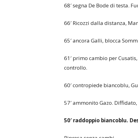
68′ segna De Bode di testa. Fuo
66′ Ricozzi dalla distanza, Ma
65′ ancora Galli, blocca Somm
61′ primo cambio per Cusatis, 
controllo.
60′ contropiede biancoblu, Gucc
57′ ammonito Gazo. Diffidato, 
50′ raddoppio biancoblu. Dest
Ripresa senza cambi.