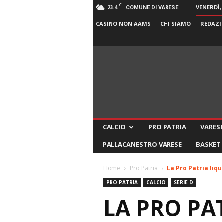
C
23.4
VENERDÌ,
COMUNE DI VARESE
CASINO NON AAMS
CHI SIAMO
REDAZI
CALCIO
PRO PATRIA
VARESE
PALLACANESTRO VARESE
BASKET
Home
Pro Patria
La Pro Patria liqu
PRO PATRIA
CALCIO
SERIE D
LA PRO PA