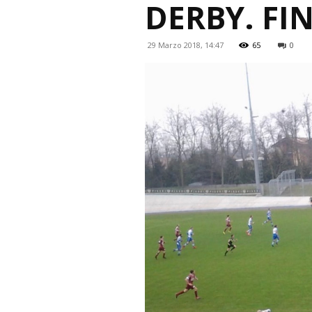
DERBY. FIN
29 Marzo 2018, 14:47
65
0