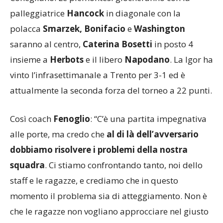
Conegliano. Le piemontesi giocheranno con la
palleggiatrice
Hancock
in diagonale con la
polacca
Smarzek, Bonifacio
e
Washington
saranno al centro,
Caterina Bosetti
in posto 4
insieme a
Herbots
e il libero
Napodano
. La Igor ha
vinto l’infrasettimanale a Trento per 3-1 ed è
attualmente la seconda forza del torneo a 22 punti.
Così coach
Fenoglio
: “C’è una partita impegnativa
alle porte, ma credo che
al di là dell’avversario
dobbiamo risolvere i problemi della nostra
squadra
. Ci stiamo confrontando tanto, noi dello
staff e le ragazze, e crediamo che in questo
momento il problema sia di atteggiamento. Non è
che le ragazze non vogliano approcciare nel giusto