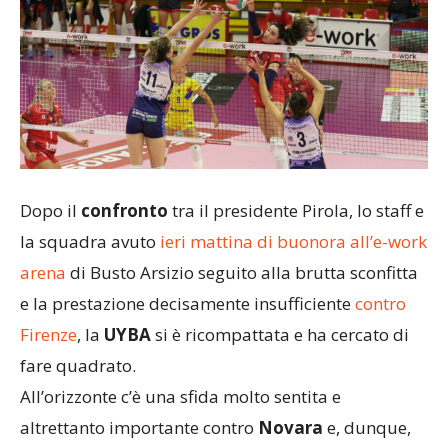
Dopo il
confronto
tra il presidente Pirola, lo staff e
la squadra avuto
ieri mattina di buonora all’e-work
arena
di Busto Arsizio seguito alla brutta sconfitta
e la prestazione decisamente insufficiente
contro
Firenze
, la
UYBA
si è ricompattata e ha cercato di
fare quadrato.
All’orizzonte c’è una sfida molto sentita e
altrettanto importante contro
Novara
e, dunque,