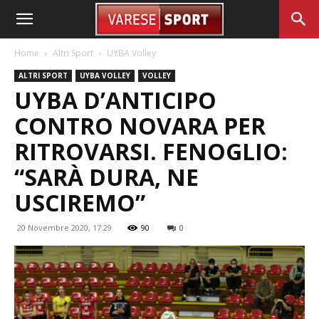
Home
Altri Sport
UYBA Volley
ALTRI SPORT
UYBA VOLLEY
VOLLEY
UYBA D’ANTICIPO
CONTRO NOVARA PER
RITROVARSI. FENOGLIO:
“SARÀ DURA, NE
USCIREMO”
20 Novembre 2020, 17:29
90
0