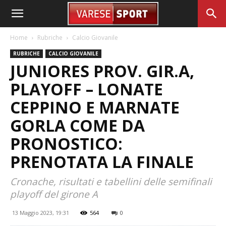
Home
Rubriche
Calcio Giovanile
RUBRICHE
CALCIO GIOVANILE
JUNIORES PROV. GIR.A,
PLAYOFF – LONATE
CEPPINO E MARNATE
GORLA COME DA
PRONOSTICO:
PRENOTATA LA FINALE
Cronache, risultati e tabellini delle semifinali
playoff del girone A
13 Maggio 2023, 19:31
564
0