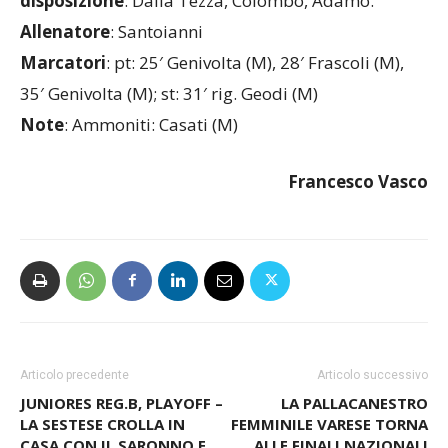
disposizione
: Dalla Tezza, Colombo, Adamo.
Allenatore
: Santoianni
Marcatori
: pt: 25′ Genivolta (M), 28′ Frascoli (M),
35′ Genivolta (M); st: 31′ rig. Geodi (M)
Note
: Ammoniti: Casati (M)
Francesco Vasco
Articolo precedente
Articolo successivo
JUNIORES REG.B, PLAYOFF –
LA PALLACANESTRO
LA SESTESE CROLLA IN
FEMMINILE VARESE TORNA