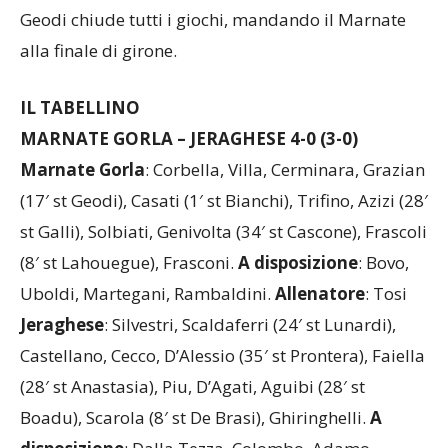
quarto d’ora dalla fine il rigore del neo entrato
Geodi chiude tutti i giochi, mandando il Marnate
alla finale di girone.
IL TABELLINO
MARNATE GORLA – JERAGHESE 4-0 (3-0)
Marnate Gorla
: Corbella, Villa, Cerminara, Grazian
(17′ st Geodi), Casati (1′ st Bianchi), Trifino, Azizi (28′
st Galli), Solbiati, Genivolta (34′ st Cascone), Frascoli
(8′ st Lahouegue), Frasconi.
A disposizione
: Bovo,
Uboldi, Martegani, Rambaldini.
Allenatore
: Tosi
Jeraghese
: Silvestri, Scaldaferri (24′ st Lunardi),
Castellano, Cecco, D’Alessio (35′ st Prontera), Faiella
(28′ st Anastasia), Piu, D’Agati, Aguibi (28′ st
Boadu), Scarola (8′ st De Brasi), Ghiringhelli.
A