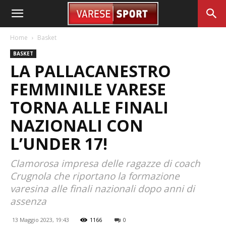
Home
Basket
BASKET
LA PALLACANESTRO
FEMMINILE VARESE
TORNA ALLE FINALI
NAZIONALI CON
L’UNDER 17!
Clamorosa impresa delle ragazze di coach
Crugnola che riportano la formazione
varesina alle finali nazionali dopo anni di
assenza
13 Maggio 2023, 19:43
1166
0