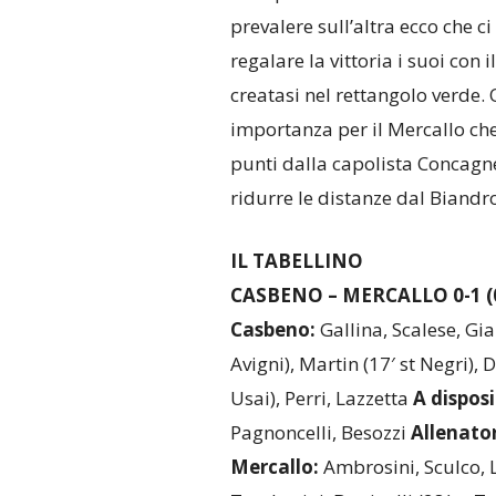
prevalere sull’altra ecco che c
regalare la vittoria i suoi con 
creatasi nel rettangolo verde.
importanza per il Mercallo che 
punti dalla capolista Concagne
ridurre le distanze dal Biandr
IL TABELLINO
CASBENO – MERCALLO 0-1 (0
Casbeno:
Gallina, Scalese, Gi
Avigni), Martin (17′ st Negri), D
Usai), Perri, Lazzetta
A dispos
Pagnoncelli, Besozzi
Allenato
Mercallo:
Ambrosini, Sculco, L