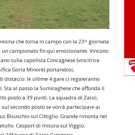
aresina che torna in campo con la 23^ giornata
di un campionato fin qui emozionante. Vincono
ano sulla capolista Concagnese (vincitrice
sifica Gorla Minore) portandosi,
di distacco: le ultime 4 gare ci regaleranno
. Sta al passo la Sumiraghese che affonda il
to posto a 39 punti. La squadra di Zanzi,
 sul secondo posto se vorrà partecipare ai
rtus Bisuschio sul Cittiglio. Grande rimonta nel
 Petullo. Casport di misura sul Viggiù.
 23° turno di Terza Categoria.