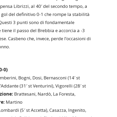
i pensa Librizzi, al 40′ del secondo tempo, a
il gol del definitivo 0-1 che rompe la stabilità
 Questi 3 punti sono di fondamentale
tiene il passo del Brebbia e accorcia a -3
se. Casbeno che, invece, perde l’occasioni di
onno.
-0)
amberini, Bogni, Dosi, Bernasconi (14′ st
’Addante (31′ st Venturini), Vigorelli (28′ st
izione:
Brattesani, Nardò, La Foresta,
re:
Martino
ombardi (5′ st Accetta), Casazza, Ingenito,