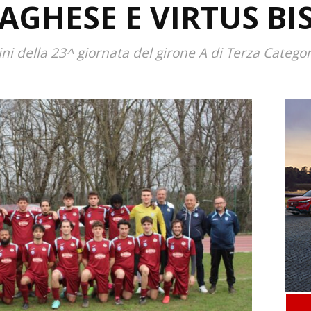
AGHESE E VIRTUS BI
lini della 23^ giornata del girone A di Terza Categor