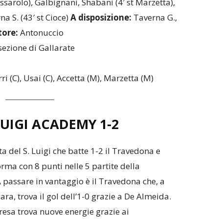
essarolo), Galbignani, Shabani (4′ st Marzetta),
na S. (43′ st Cioce)
A disposizione:
Taverna G.,
tore:
Antonuccio
ezione di Gallarate
i (C), Usai (C), Accetta (M), Marzetta (M)
LUIGI ACADEMY 1-2
 del S. Luigi che batte 1-2 il Travedona e
rma con 8 punti nelle 5 partite della
A passare in vantaggio è il Travedona che, a
ra, trova il gol dell’1-0 grazie a De Almeida.
ipresa trova nuove energie grazie ai