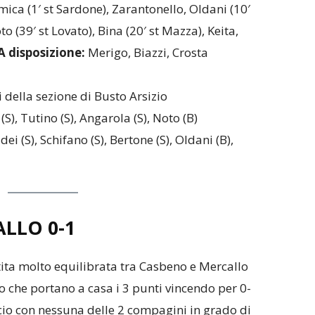
mica (1′ st Sardone), Zarantonello, Oldani (10′
to (39′ st Lovato), Bina (20′ st Mazza), Keita,
A disposizione:
Merigo, Biazzi, Crosta
 della sezione di Busto Arsizio
), Tutino (S), Angarola (S), Noto (B)
ei (S), Schifano (S), Bertone (S), Oldani (B),
LLO 0-1
ita molto equilibrata tra Casbeno e Mercallo
o che portano a casa i 3 punti vincendo per 0-
cio con nessuna delle 2 compagini in grado di