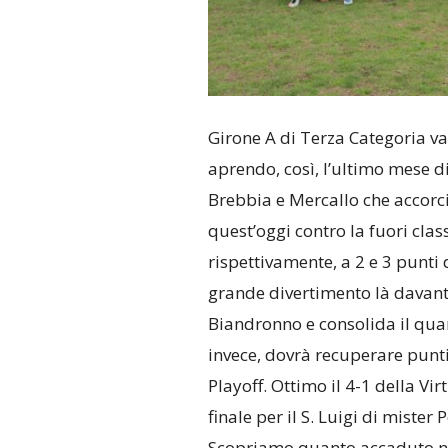
Girone A di Terza Categoria v
aprendo, così, l’ultimo mese 
Brebbia e Mercallo che accorci
quest’oggi contro la fuori clas
rispettivamente, a 2 e 3 punti 
grande divertimento là davanti
Biandronno e consolida il quar
invece, dovrà recuperare punti
Playoff. Ottimo il 4-1 della Vi
finale per il S. Luigi di mister
Scopriamo quanto accaduto nel