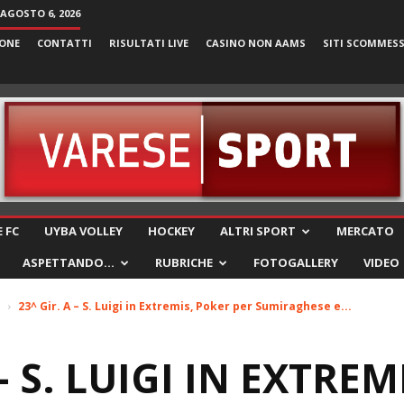
 AGOSTO 6, 2026
ONE
CONTATTI
RISULTATI LIVE
CASINO NON AAMS
SITI SCOMMES
VareseSport
 FC
UYBA VOLLEY
HOCKEY
ALTRI SPORT
MERCATO
ASPETTANDO…
RUBRICHE
FOTOGALLERY
VIDEO
e
23^ Gir. A – S. Luigi in Extremis, Poker per Sumiraghese e...
 – S. LUIGI IN EXTRE