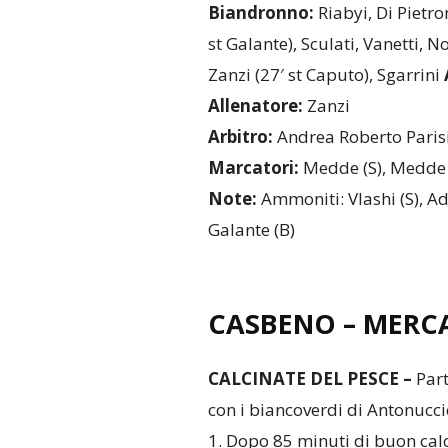
Biandronno:
Riabyi, Di Pietro
st Galante), Sculati, Vanetti, No
Zanzi (27′ st Caputo), Sgarrini
Allenatore:
Zanzi
Arbitro:
Andrea Roberto Parisi
Marcatori:
Medde (S), Medde (S
Note:
Ammoniti: Vlashi (S), Add
Galante (B)
CASBENO – MERCA
CALCINATE DEL PESCE –
Part
con i biancoverdi di Antonucci
1. Dopo 85 minuti di buon cal