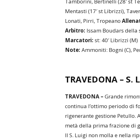
Tamborini, Bertinelli (28′ st T
Mentasti (17′ st Librizzi), Taver
Lonati, Pirri, Tropeano
Allena
Arbitro:
Issam Boudars della s
Marcatori:
st: 40′ Librizzi (M)
Note:
Ammoniti: Bogni (C), Perr
TRAVEDONA – S. 
TRAVEDONA –
Grande rimonta
continua l’ottimo periodo di fo
rigenerante gestione Petullo. 
metà della prima frazione di ga
Il S. Luigi non molla e nella r