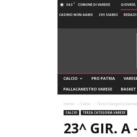
C
34.3
GIOVEDÌ,
COMUNE DI VARESE
CASINO NON AAMS
CHI SIAMO
REDAZI
CALCIO
PRO PATRIA
VARESE
PALLACANESTRO VARESE
BASKET
Home
Calcio
Terza Categoria Vares
CALCIO
TERZA CATEGORIA VARESE
23^ GIR. A