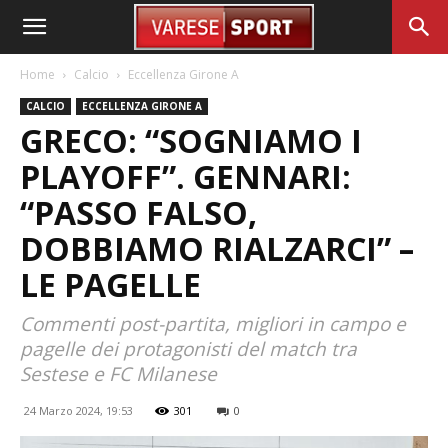
Home
Calcio
Eccellenza Girone A
CALCIO
ECCELLENZA GIRONE A
GRECO: “SOGNIAMO I
PLAYOFF”. GENNARI:
“PASSO FALSO,
DOBBIAMO RIALZARCI” –
LE PAGELLE
Commenti post-partita, migliori in campo e
pagelle dei protagonisti del match tra
Sestese e FC Milanese
24 Marzo 2024, 19:53
301
0