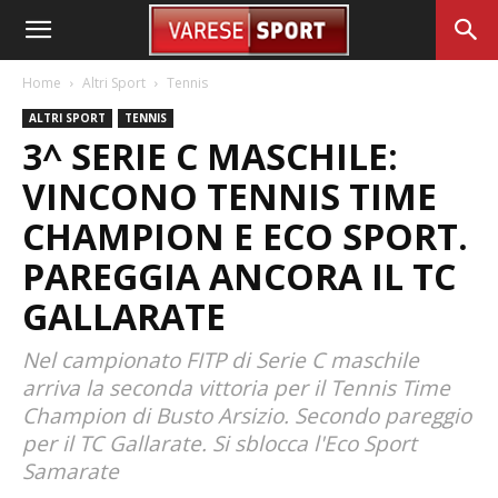
Home
Altri Sport
Tennis
ALTRI SPORT
TENNIS
3^ SERIE C MASCHILE:
VINCONO TENNIS TIME
CHAMPION E ECO SPORT.
PAREGGIA ANCORA IL TC
GALLARATE
Nel campionato FITP di Serie C maschile
arriva la seconda vittoria per il Tennis Time
Champion di Busto Arsizio. Secondo pareggio
per il TC Gallarate. Si sblocca l'Eco Sport
Samarate