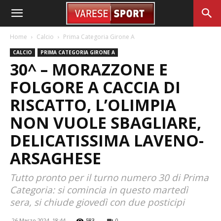
Home
Calcio
Prima Categoria Girone A
CALCIO
PRIMA CATEGORIA GIRONE A
30^ – MORAZZONE E
FOLGORE A CACCIA DI
RISCATTO, L’OLIMPIA
NON VUOLE SBAGLIARE,
DELICATISSIMA LAVENO-
ARSAGHESE
Tutto pronto per il turno numero 30 di Prima
Categoria: si comincia in questo martedì
sera, si chiude giovedì con due posticipi
26 Marzo 2024, 18:44
583
0