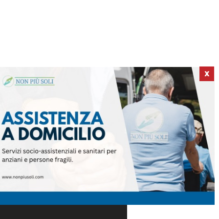
X
ICI