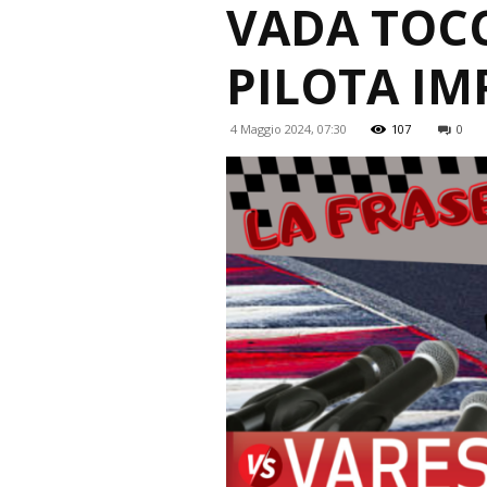
VADA TOCC
PILOTA I
4 Maggio 2024, 07:30
107
0