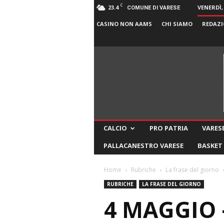
C
23.4
VENERDÌ,
COMUNE DI VARESE
CASINO NON AAMS
CHI SIAMO
REDAZI
CALCIO
PRO PATRIA
VARESE
PALLACANESTRO VARESE
BASKET
Home
Rubriche
La frase del giorno
RUBRICHE
LA FRASE DEL GIORNO
4 MAGGIO 