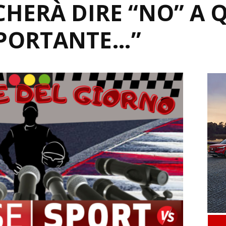
HERÀ DIRE “NO” A 
MPORTANTE…”