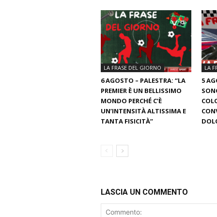
LA FRASE DEL GIORNO
LA F
6 AGOSTO – PALESTRA: “LA
5 AG
PREMIER È UN BELLISSIMO
SON
MONDO PERCHÉ C’È
COLO
UN’INTENSITÀ ALTISSIMA E
CONV
TANTA FISICITÀ”
DOLO
LASCIA UN COMMENTO