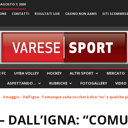
 AGOSTO 7, 2026
ONE
CONTATTI
RISULTATI LIVE
CASINO NON AAMS
SITI SCOMMES
VareseSport
 FC
UYBA VOLLEY
HOCKEY
ALTRI SPORT
MERCATO
ASPETTANDO…
RUBRICHE
FOTOGALLERY
VIDEO
4 maggio – Dall’Igna: “Comunque vada toccherà dire “no” a qualche pi
– DALL’IGNA: “COM