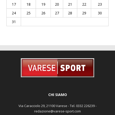
17
18
19
20
21
22
23
24
25
26
27
28
29
30
31
CHI SIAMO
Via Caracciolo 29, 21100 Varese - Tel. 0332 226239 -
redazione@varese-sport.com