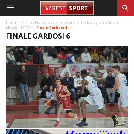
Home
45° Trofeo Garbosi – Trionfano Virtus Bologna e Olimpia
Milano – FOTO
Finale Garbosi 6
FINALE GARBOSI 6