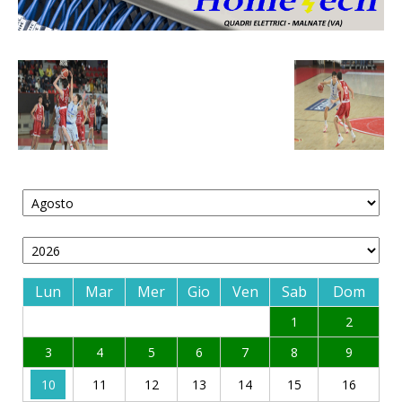
Lun
Mar
Mer
Gio
Ven
Sab
Dom
1
2
3
4
5
6
7
8
9
10
11
12
13
14
15
16