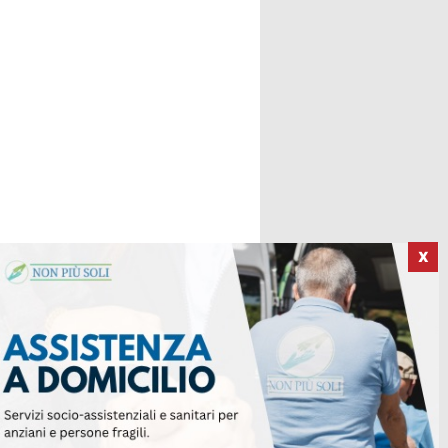
X
ICI