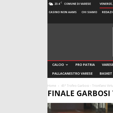
C
23.4
VENERDÌ,
COMUNE DI VARESE
CASINO NON AAMS
CHI SIAMO
REDAZI
CALCIO
PRO PATRIA
VARESE
PALLACANESTRO VARESE
BASKET
Home
45° Trofeo Garbosi – Trionfano Vir
FINALE GARBOSI 