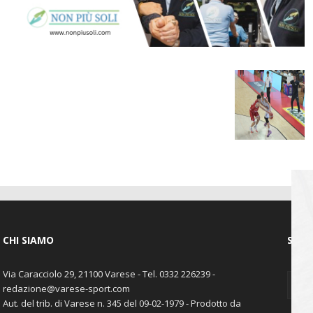
CHI SIAMO
SEGU
Via Caracciolo 29, 21100 Varese - Tel. 0332 226239 -
redazione@varese-sport.com
Aut. del trib. di Varese n. 345 del 09-02-1979 - Prodotto da