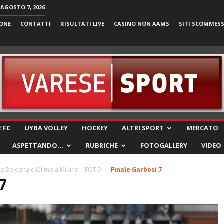
 AGOSTO 7, 2026
ONE
CONTATTI
RISULTATI LIVE
CASINO NON AAMS
SITI SCOMMES
VareseSport
 FC
UYBA VOLLEY
HOCKEY
ALTRI SPORT
MERCATO
ASPETTANDO…
RUBRICHE
FOTOGALLERY
VIDEO
tus Bologna e Olimpia Milano – FOTO
Finale Garbosi 7
7