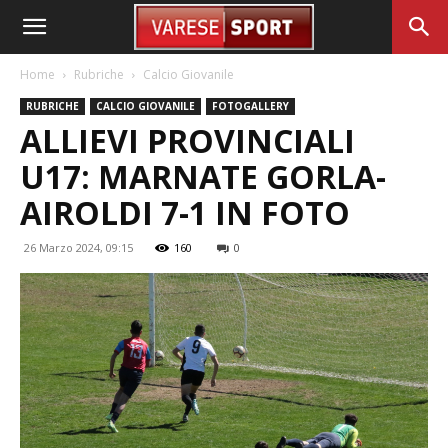
Home
Rubriche
Calcio Giovanile
RUBRICHE
CALCIO GIOVANILE
FOTOGALLERY
ALLIEVI PROVINCIALI
U17: MARNATE GORLA-
AIROLDI 7-1 IN FOTO
26 Marzo 2024, 09:15
160
0