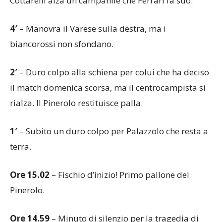
Cottarelli alza un campanile che Ferrari fa suo.
4′
– Manovra il Varese sulla destra, ma i
biancorossi non sfondano.
2′
– Duro colpo alla schiena per colui che ha deciso
il match domenica scorsa, ma il centrocampista si
rialza. Il Pinerolo restituisce palla.
1′
– Subito un duro colpo per Palazzolo che resta a
terra.
Ore 15.02
– Fischio d’inizio! Primo pallone del
Pinerolo.
Ore 14.59
– Minuto di silenzio per la tragedia di