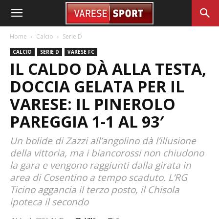
Home
Calcio
Serie D
CALCIO
SERIE D
VARESE FC
IL CALDO DÀ ALLA TESTA,
DOCCIA GELATA PER IL
VARESE: IL PINEROLO
PAREGGIA 1-1 AL 93′
Un bolide di Zazzi all’angolino dà l’illusione
della vittoria, ma i biancorossi non chiudono
la gara e vengono raggiunti dalla girata in
area di Cosentino a tempo scaduto. L’RG
Ticino aggancia il terzo posto, il Chisola
ipoteca il secondo