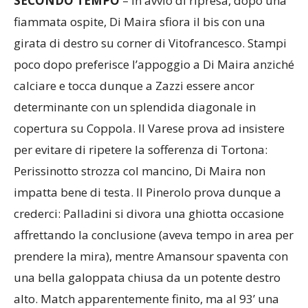
SECONDO TEMPO
– In avvio di ripresa, dopo una
fiammata ospite, Di Maira sfiora il bis con una
girata di destro su corner di Vitofrancesco. Stampi
poco dopo preferisce l’appoggio a Di Maira anziché
calciare e tocca dunque a Zazzi essere ancor
determinante con un splendida diagonale in
copertura su Coppola. Il Varese prova ad insistere
per evitare di ripetere la sofferenza di Tortona:
Perissinotto strozza col mancino, Di Maira non
impatta bene di testa. Il Pinerolo prova dunque a
crederci: Palladini si divora una ghiotta occasione
affrettando la conclusione (aveva tempo in area per
prendere la mira), mentre Amansour spaventa con
una bella galoppata chiusa da un potente destro
alto. Match apparentemente finito, ma al 93’ una