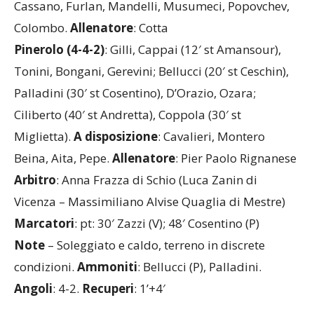
Cassano, Furlan, Mandelli, Musumeci, Popovchev,
Colombo.
Allenatore
: Cotta
Pinerolo (4-4-2)
: Gilli, Cappai (12′ st Amansour),
Tonini, Bongani, Gerevini; Bellucci (20′ st Ceschin),
Palladini (30′ st Cosentino), D’Orazio, Ozara;
Ciliberto (40′ st Andretta), Coppola (30′ st
Miglietta).
A disposizione
: Cavalieri, Montero
Beina, Aita, Pepe.
Allenatore
: Pier Paolo Rignanese
Arbitro
: Anna Frazza di Schio (Luca Zanin di
Vicenza – Massimiliano Alvise Quaglia di Mestre)
Marcatori
: pt: 30′ Zazzi (V); 48′ Cosentino (P)
Note
– Soleggiato e caldo, terreno in discrete
condizioni.
Ammoniti
: Bellucci (P), Palladini.
Angoli
: 4-2.
Recuperi
: 1’+4′