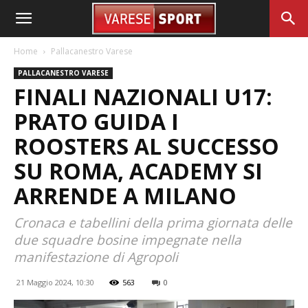
Home
Pallacanestro Varese
PALLACANESTRO VARESE
FINALI NAZIONALI U17:
PRATO GUIDA I
ROOSTERS AL SUCCESSO
SU ROMA, ACADEMY SI
ARRENDE A MILANO
Cronaca e tabellini della prima giornata delle
due squadre bosine impegnate nella
manifestazione di Agropoli
21 Maggio 2024, 10:30
563
0