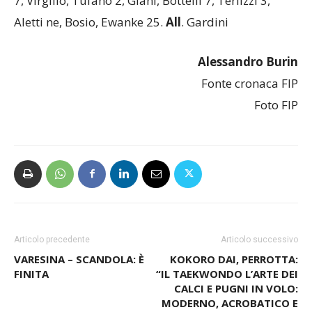
7, Virgilio, Tufano 2, Giani, Bottelli 7, Terlizzi 3,
Aletti ne, Bosio, Ewanke 25.
All
. Gardini
Alessandro Burin
Fonte cronaca FIP
Foto FIP
Articolo precedente
Articolo successivo
VARESINA – SCANDOLA: È
KOKORO DAI, PERROTTA:
FINITA
“IL TAEKWONDO L’ARTE DEI
CALCI E PUGNI IN VOLO:
MODERNO, ACROBATICO E