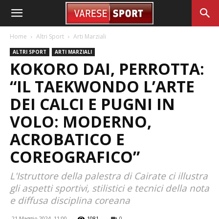
Home
Altri Sport
Arti Marziali
ALTRI SPORT
ARTI MARZIALI
KOKORO DAI, PERROTTA:
“IL TAEKWONDO L’ARTE
DEI CALCI E PUGNI IN
VOLO: MODERNO,
ACROBATICO E
COREOGRAFICO”
L'Istruttore della palestra di Cairate ci illustra
gli aspetti sportivi, stilistici e tecnici della nota
e diffusa disciplina coreana
21 Maggio 2024, 11:00
1081
0