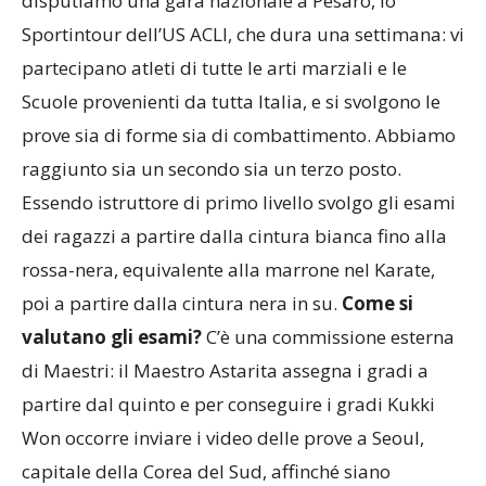
“
Sì, ne ho circa quattro o cinque e ogni anno
disputiamo una gara nazionale a Pesaro, lo
Sportintour dell’US ACLI, che dura una settimana: vi
partecipano atleti di tutte le arti marziali e le
Scuole provenienti da tutta Italia, e si svolgono le
prove sia di forme sia di combattimento. Abbiamo
raggiunto sia un secondo sia un terzo posto.
Essendo istruttore di primo livello svolgo gli esami
dei ragazzi a partire dalla cintura bianca fino alla
rossa-nera, equivalente alla marrone nel Karate,
poi a partire dalla cintura nera in su.
Come si
valutano gli esami?
C’è una commissione esterna
di Maestri: il Maestro Astarita assegna i gradi a
partire dal quinto e per conseguire i gradi Kukki
Won occorre inviare i video delle prove a Seoul,