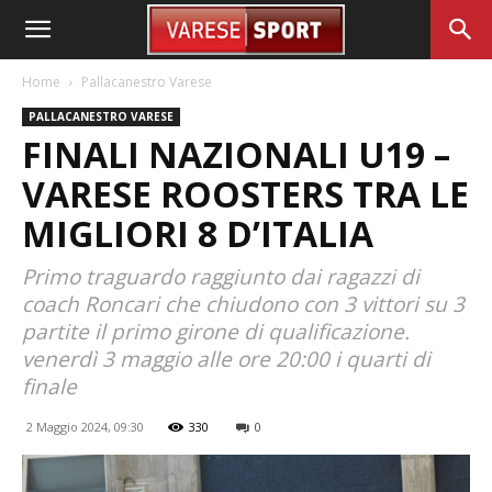
Home
Pallacanestro Varese
PALLACANESTRO VARESE
FINALI NAZIONALI U19 –
VARESE ROOSTERS TRA LE
MIGLIORI 8 D’ITALIA
Primo traguardo raggiunto dai ragazzi di
coach Roncari che chiudono con 3 vittori su 3
partite il primo girone di qualificazione.
venerdì 3 maggio alle ore 20:00 i quarti di
finale
2 Maggio 2024, 09:30
330
0