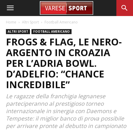
Home
Altri Sport
Football Americano
ALTRI SPORT
FOOTBALL AMERICANO
FROGS & FLAG, LE NERO-
ARGENTO IN CROAZIA
PER L’ADRIA BOWL.
D’ADELFIO: “CHANCE
INCREDIBILE”
Le ragazze della franchigia legnanese
parteciperanno al prestigioso torneo
internazionale in sinergia con Daemons e
Tempeste: il miglior banco di prova possibile
per arrivare pronte al debutto in campionato