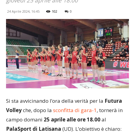
giovedì 25 aprile alle 18.00
24 Aprile 2024, 16:45
102
0
Si sta avvicinando l’ora della verità per la
Futura
Volley
che, dopo la
sconfitta di gara-1
, tornerà in
campo domani
25 aprile alle ore 18.00
al
PalaSport di Latisana
(UD). L’obiettivo è chiaro: