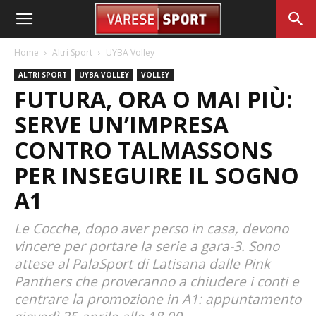
Home
Altri Sport
UYBA Volley
ALTRI SPORT
UYBA VOLLEY
VOLLEY
FUTURA, ORA O MAI PIÙ:
SERVE UN’IMPRESA
CONTRO TALMASSONS
PER INSEGUIRE IL SOGNO
A1
Le Cocche, dopo aver perso in casa, devono
vincere per portare la serie a gara-3. Sono
attese al PalaSport di Latisana dalle Pink
Panthers che proveranno a chiudere i conti e
centrare la promozione in A1: appuntamento