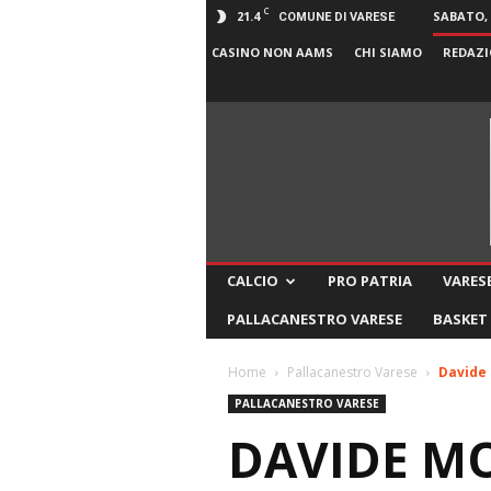
C
21.4
SABATO, 
COMUNE DI VARESE
CASINO NON AAMS
CHI SIAMO
REDAZI
CALCIO
PRO PATRIA
VARESE
PALLACANESTRO VARESE
BASKET
Home
Pallacanestro Varese
Davide 
PALLACANESTRO VARESE
DAVIDE MO