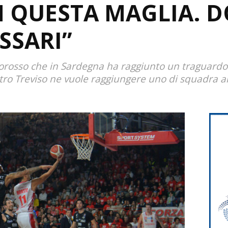
N QUESTA MAGLIA. 
SSARI”
orosso che in Sardegna ha raggiunto un traguardo
ro Treviso ne vuole raggiungere uno di squadra alt