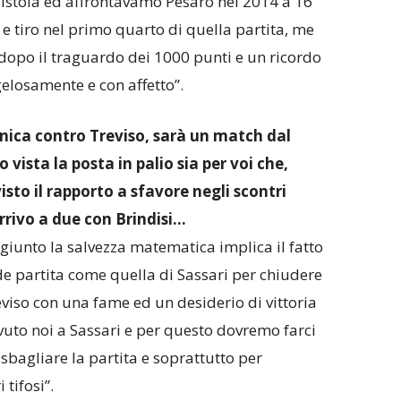
Pistoia ed affrontavamo Pesaro nel 2014 a 16
 e tiro nel primo quarto di quella partita, me
e dopo il traguardo dei 1000 punti e un ricordo
elosamente e con affetto”.
ica contro Treviso, sarà un match dal
 vista la posta in palio sia per voi che,
isto il rapporto a sfavore negli scontri
arrivo a due con Brindisi…
ggiunto la salvezza matematica implica il fatto
nde partita come quella di Sassari per chiudere
viso con una fame ed un desiderio di vittoria
vuto noi a Sassari e per questo dovremo farci
sbagliare la partita e soprattutto per
tifosi”.