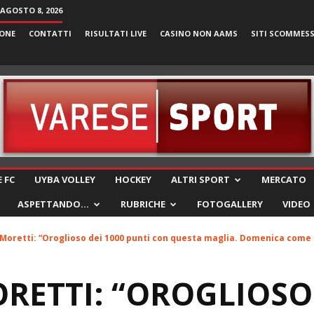
AGOSTO 8, 2026
ONE
CONTATTI
RISULTATI LIVE
CASINO NON AAMS
SITI SCOMMES
VareseSport
 FC
UYBA VOLLEY
HOCKEY
ALTRI SPORT
MERCATO
ASPETTANDO…
RUBRICHE
FOTOGALLERY
VIDEO
Moretti: “Oroglioso dei 1000 punti con questa maglia. Domenica come a
RETTI: “OROGLIOSO 