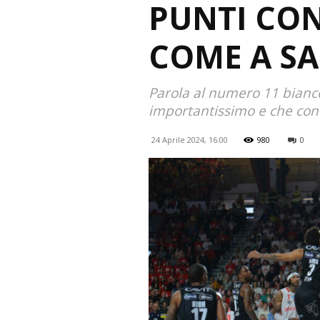
PUNTI CO
COME A SA
Parola al numero 11 bianc
importantissimo e che cont
24 Aprile 2024, 16:00
980
0