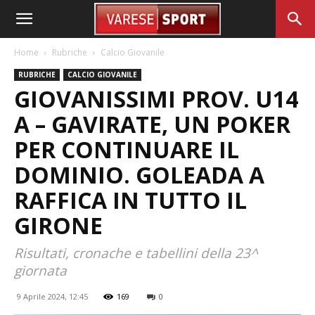
Home
Rubriche
Calcio Giovanile
RUBRICHE
CALCIO GIOVANILE
GIOVANISSIMI PROV. U14
A – GAVIRATE, UN POKER
PER CONTINUARE IL
DOMINIO. GOLEADA A
RAFFICA IN TUTTO IL
GIRONE
Risultati, cronache e tabellini della 23^
giornata
9 Aprile 2024, 12:45
169
0